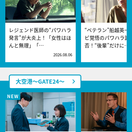
レジェンド医師の“パワハラ
“ベテラン”船越英一
発言”が大炎上！「女性はほ
ビ覚悟のパワハラ謝
んと無理」「…
否！“後輩”だけに…
2026.08.06
2
大空港～GATE24～