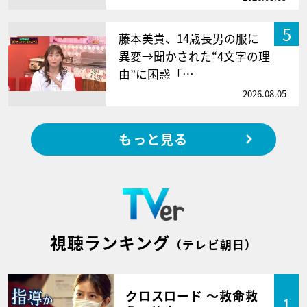
5
藤本美貴、14歳長男の服に
異変→聞かされた“4文字の理
由”に困惑「…
2026.08.05
もっと見る
視聴ランキング
（テレビ朝日）
クロスロード ～救命救
1