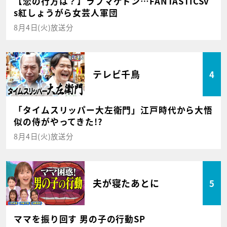
【恋の行方は？】ラブマゲドン…FANTASTICSv
s紅しょうがら女芸人軍団
8月4日(火)放送分
テレビ千鳥
4
「タイムスリッパー大左衛門」江戸時代から大悟
似の侍がやってきた!?
8月4日(火)放送分
夫が寝たあとに
5
ママを振り回す 男の子の行動SP