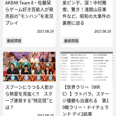
AKB48 Team 8・佐藤栞
泉ピン子、涙！中村雅
らゲーム好き芸能人が発
俊、驚き！浅間山荘事
売前の“モンハン”を実況
件など、昭和の大事件の
プレイ
裏側に迫る
2017.08.19
2017.08.19
番組情報
番組情報
スプーンにうつる人影か
【世界ラリー（WR
ら熱愛を見抜く⁈ スク
C）】ラトバラ、ステー
ープ連発する“特定班”と
ジ優勝も出遅れる 第1
は？
0戦ラリー・ドイチェラ
ンド デイ2結果
2017.08.19