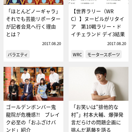
「ほとんどノーギャラ」
【世界ラリー（WR
それでも芸能リポーター
C）】ヌービルがリタイ
が記者会見へ行く理由
ア 第10戦ラリー・ド
とは？
イチェランド デイ3結果
2017.08.20
2017.08.20
バラエティ
WRC
モータースポーツ
ゴールデンボンバー鬼
「お笑いは“排他的な
龍院が危機感?! ブレイ
村”」村本大輔、爆弾発
ク必至の「おふざけバ
言だらけの問題企画に
ンド」紹介
挑んだ葛藤を語る