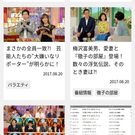
まさかの全員一致?! 芸
梅沢富美男、愛妻と
能人たちの“大嫌いなリ
『徹子の部屋』登場！
ポーター”が明らかに！
数々の浮気伝説、その
とき妻は⁈
2017.08.20
2017.08.20
バラエティ
番組情報
徹子の部屋