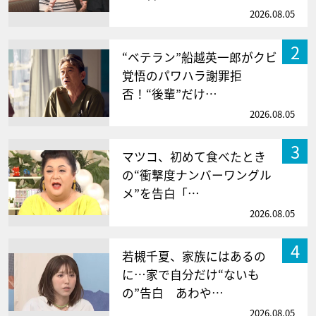
2026.08.05
2
“ベテラン”船越英一郎がクビ
覚悟のパワハラ謝罪拒
否！“後輩”だけ…
2026.08.05
3
マツコ、初めて食べたとき
の“衝撃度ナンバーワングル
メ”を告白「…
2026.08.05
4
若槻千夏、家族にはあるの
に…家で自分だけ“ないも
の”告白 あわや…
2026.08.05