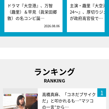
ドラマ『大空港』、万智
主演・趣里『大空港～
（趣里）＆早見（眞栄田郷
24～』、厚切りジェ
敦）の名コンビ誕…
が政府高官役で…
2026.08.06
2
ランキング
RANKING
1
高橋真麻、「コネだブサイク
だ」と叩かれるも…“マツコ
の一言”から…