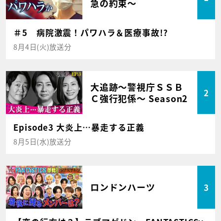
急の約束～
＃5 病院激震！パワハラ＆医療事故!?
8月4日(火)放送分
大追跡～警視庁ＳＳＢ
2
Ｃ強行犯係～ Season2
Episode3 大炎上…暴走する正義
8月5日(水)放送分
ロンドンハーツ
3