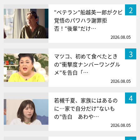
2
“ベテラン”船越英一郎がクビ
覚悟のパワハラ謝罪拒
否！“後輩”だけ…
2026.08.05
3
マツコ、初めて食べたとき
の“衝撃度ナンバーワングル
メ”を告白「…
2026.08.05
4
若槻千夏、家族にはあるの
に…家で自分だけ“ないも
の”告白 あわや…
2026.08.05