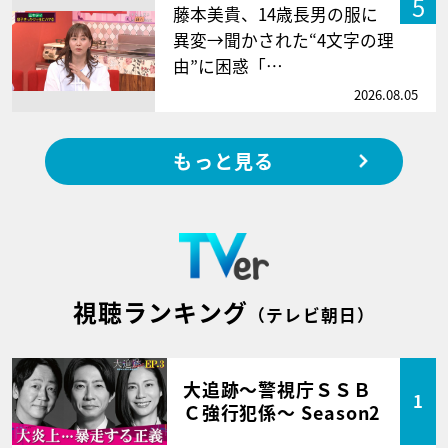
5
藤本美貴、14歳長男の服に
異変→聞かされた“4文字の理
由”に困惑「…
2026.08.05
もっと見る
視聴ランキング
（テレビ朝日）
大追跡～警視庁ＳＳＢ
1
Ｃ強行犯係～ Season2