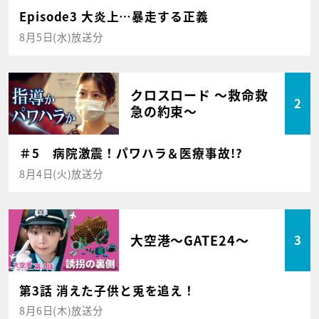
Episode3 大炎上…暴走する正義
8月5日(水)放送分
クロスロード ～救命救
2
急の約束～
＃5 病院激震！パワハラ＆医療事故!?
8月4日(火)放送分
大空港～GATE24～
3
第3話 消えた子供と兎を追え！
8月6日(木)放送分