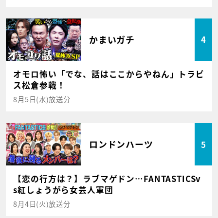
かまいガチ
4
オモロ怖い「でな、話はここからやねん」トラビ
ス松倉参戦！
8月5日(水)放送分
ロンドンハーツ
5
【恋の行方は？】ラブマゲドン…FANTASTICSv
s紅しょうがら女芸人軍団
8月4日(火)放送分