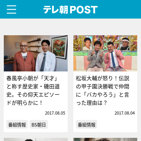
menu
テレ朝POST
春風亭小朝が「天才」
松坂大輔が怒り！伝説
と称す歴史家・磯田道
の甲子園決勝戦で仲間
史。その仰天エピソー
に「バカやろう」と言
ドが明らかに！
った理由は？
2017.08.05
2017.08.04
番組情報
BS朝日
番組情報