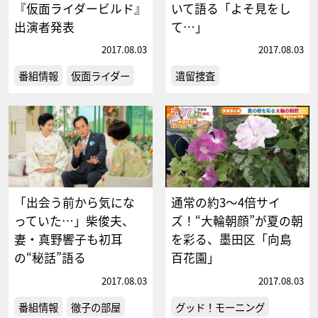
『仮面ライダービルド』
いて語る「よそ見をし
出演者発表
て…」
2017.08.03
2017.08.03
番組情報
仮面ライダー
遺留捜査
「出会う前から気にな
通常の約3〜4倍サイ
っていた…」柴俊夫、
ズ！“大輪朝顔”が夏の朝
妻・真野響子も初耳
を彩る、墨田区「向島
の“秘話”語る
百花園」
2017.08.03
2017.08.03
番組情報
徹子の部屋
グッド！モーニング