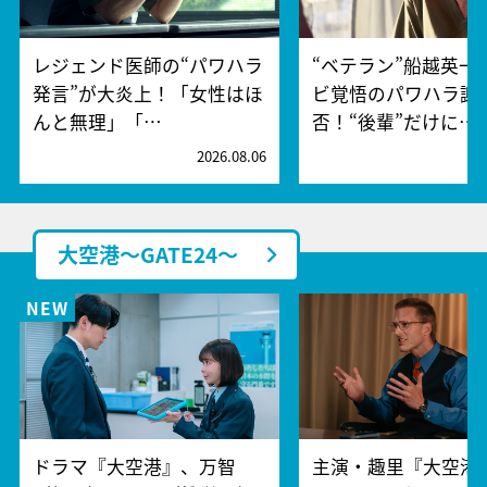
レジェンド医師の“パワハラ
“ベテラン”船越英一
発言”が大炎上！「女性はほ
ビ覚悟のパワハラ謝
んと無理」「…
否！“後輩”だけに…
2026.08.06
2
大空港～GATE24～
ドラマ『大空港』、万智
主演・趣里『大空港～