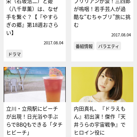
栄（石坂浩二）と姫
ブリリアンが涙！三四郎
（八千草薫）は、なぜ
が嗚咽！若手芸人が過
手を繋ぐ？【『やすら
酷な“むちゃブリ”旅に挑
ぎの郷』第18週おさら
む
い】
2017.08.04
2017.08.04
番組情報
バラエティ
ドラマ
立川・立飛駅にビーチ
内田真礼、『ドラえも
が出現！日光浴や手ぶ
ん』初出演！傑作『天
らでBBQもできる「タチ
井うらの宇宙戦争』で
ヒビーチ」
ヒロイン役に