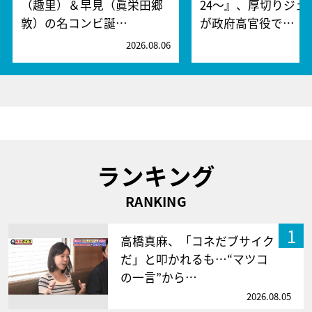
（趣里）＆早見（眞栄田郷
24～』、厚切りジェ
敦）の名コンビ誕…
が政府高官役で…
2026.08.06
2
ランキング
RANKING
1
高橋真麻、「コネだブサイク
だ」と叩かれるも…“マツコ
の一言”から…
2026.08.05