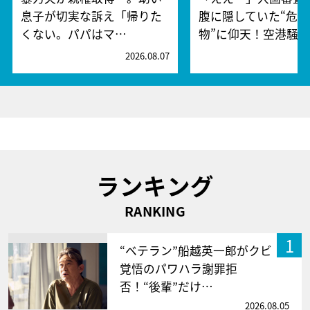
息子が切実な訴え「帰りた
腹に隠していた“危険
くない。パパはマ…
物”に仰天！空港騒
2026.08.07
2
ランキング
RANKING
1
“ベテラン”船越英一郎がクビ
覚悟のパワハラ謝罪拒
否！“後輩”だけ…
2026.08.05