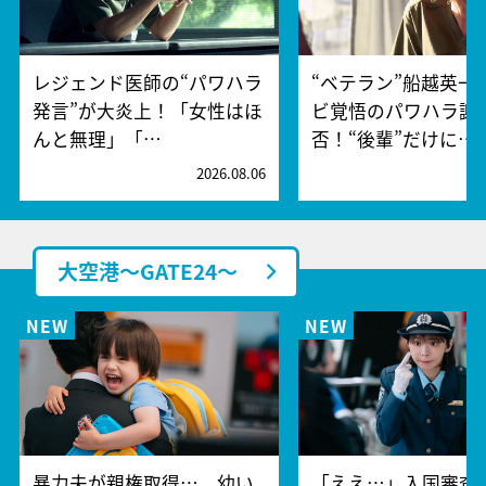
レジェンド医師の“パワハラ
“ベテラン”船越英一
発言”が大炎上！「女性はほ
ビ覚悟のパワハラ謝
んと無理」「…
否！“後輩”だけに…
2026.08.06
2
大空港～GATE24～
暴力夫が親権取得…。幼い
「ええ…」入国審査