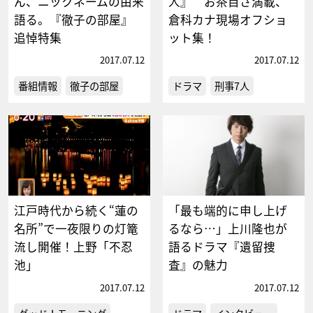
ん、ニックネームの由来
人』 お茶目さ満載、
語る。『徹子の部屋』
倉科カナ現場オフショ
追悼特集
ット集！
2017.07.12
2017.07.12
番組情報
徹子の部屋
ドラマ
刑事7人
江戸時代から続く“蓮の
「最も端的に申し上げ
名所”で一夜限りの灯篭
るなら…」上川隆也が
流し開催！上野「不忍
語るドラマ『遺留捜
池」
査』の魅力
2017.07.12
2017.07.12