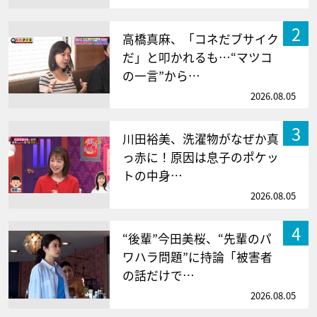
2
高橋真麻、「コネだブサイク
だ」と叩かれるも…“マツコ
の一言”から…
2026.08.05
3
川田裕美、洗濯物がなぜか真
っ赤に！原因は息子のポケッ
トの中身…
2026.08.05
4
“後輩”今田美桜、“先輩のパ
ワハラ問題”に持論「被害者
の話だけで…
2026.08.05