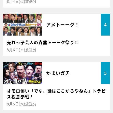
8月4日(火)放送分
アメトーーク！
4
売れっ子芸人の貴重トーーク祭り!!
8月6日(木)放送分
かまいガチ
5
オモロ怖い「でな、話はここからやねん」トラビ
ス松倉参戦！
8月5日(水)放送分