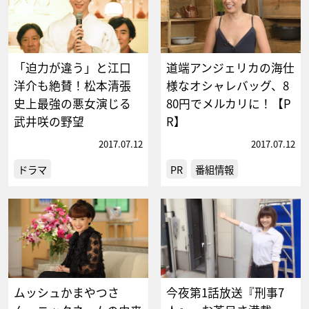
「迫力が違う」と江口
道端アンジェリカの海仕
洋介も絶賛！松本清張
様なオシャレバッグ、8
史上最強の悪女演じる
80円でメルカリに！【P
武井咲の野望
R】
2017.07.12
2017.07.12
ドラマ
PR
番組情報
ムッシュかまやつさ
今夜第1話放送『刑事7