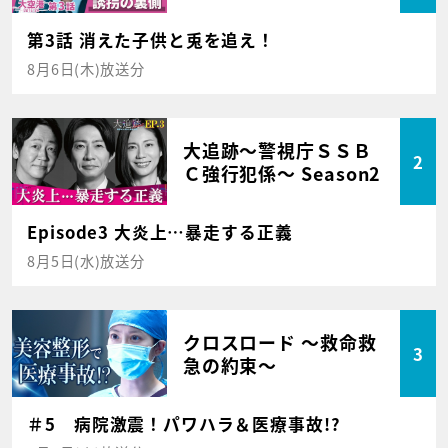
第3話 消えた子供と兎を追え！
8月6日(木)放送分
大追跡～警視庁ＳＳＢ
2
Ｃ強行犯係～ Season2
Episode3 大炎上…暴走する正義
8月5日(水)放送分
クロスロード ～救命救
3
急の約束～
＃5 病院激震！パワハラ＆医療事故!?