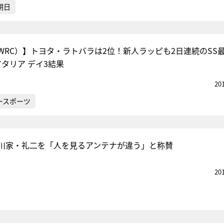
朝日
WRC）】トヨタ・ラトバラは2位！新人ラッピも2日連続のS
タリア デイ3結果
20
ースポーツ
川家・礼二を「人を見るアンテナが違う」と称賛
20