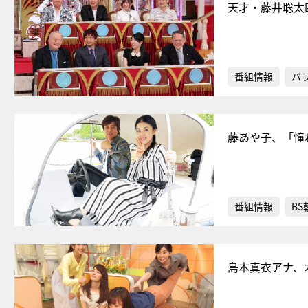
天才・藤井聡太
番組情報
バ
藤あや子、「憧
番組情報
BS
島本真衣アナ、