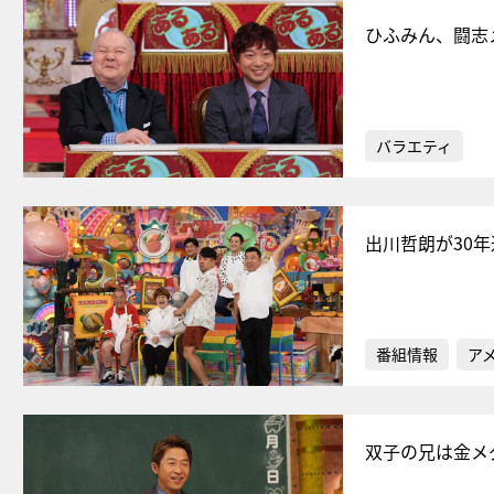
ひふみん、闘志
バラエティ
出川哲朗が30
番組情報
ア
双子の兄は金メ