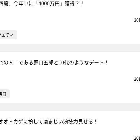
四段、今年中に「4000万円」獲得？！
20
ラエティ
れの人」である野口五郎と10代のようなデート！
20
朝日
オオトカゲに扮して凄まじい演技力見せる！
20