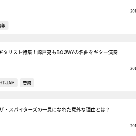
20
情報
ギタリスト特集！錦戸亮もBOØWYの名曲をギター演奏
20
HT-JAM
音楽
でザ・スパイターズの一員になれた意外な理由とは？
20