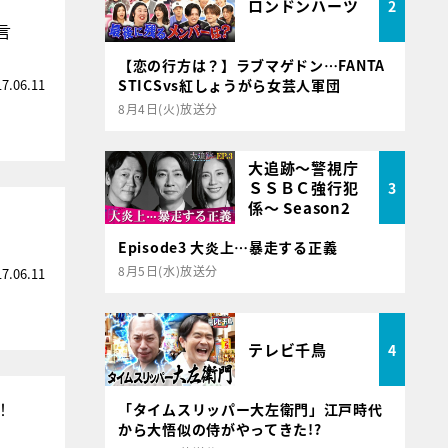
ロンドンハーツ
2
言
【恋の行方は？】ラブマゲドン…FANTA
17.06.11
STICSvs紅しょうがら女芸人軍団
8月4日(火)放送分
大追跡～警視庁
ＳＳＢＣ強行犯
3
係～ Season2
Episode3 大炎上…暴走する正義
8月5日(水)放送分
17.06.11
テレビ千鳥
4
！
「タイムスリッパー大左衛門」江戸時代
から大悟似の侍がやってきた!?