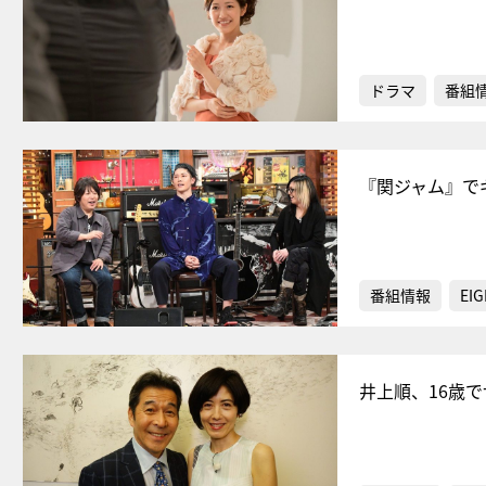
ドラマ
番組
『関ジャム』で
番組情報
EIG
井上順、16歳