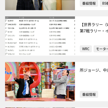
番組情報
BS
【世界ラリー（
第7戦ラリー・イ
WRC
モータ
所ジョージ、中
番組情報