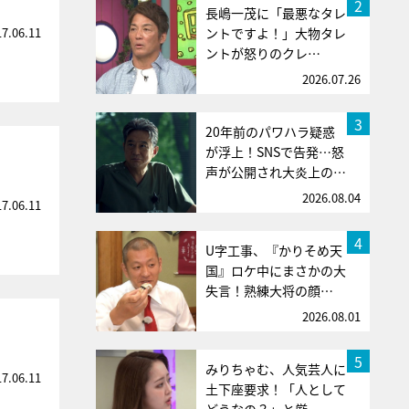
2
長嶋一茂に「最悪なタレ
17.06.11
ントですよ！」大物タレ
ントが怒りのクレ…
2026.07.26
3
20年前のパワハラ疑惑
が浮上！SNSで告発…怒
声が公開され大炎上の…
2026.08.04
17.06.11
4
U字工事、『かりそめ天
国』ロケ中にまさかの大
失言！熟練大将の顔…
2026.08.01
5
みりちゃむ、人気芸人に
17.06.11
土下座要求！「人として