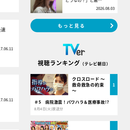
どうなの？」と厳…
2026.08.03
もっと見る
S最速
17.06.11
視聴ランキング
（テレビ朝日）
クロスロード ～
救命救急の約束
1
～
17.06.11
＃5 病院激震！パワハラ＆医療事故!?
8月4日(火)放送分