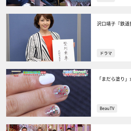
沢口靖子『鉄道
ドラマ
「まだら塗り」
BeauTV