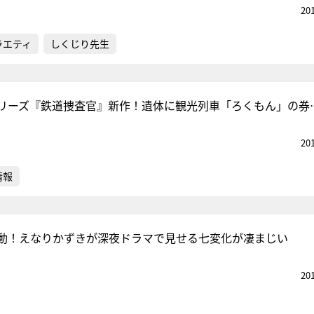
20
ラエティ
しくじり先生
リーズ『鉄道捜査官』新作！遺体に観光列車「ろくもん」の券
20
情報
動！えなりかずきが深夜ドラマで見せる七変化が凄まじい
20