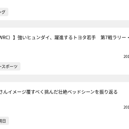
ング
WRC）】強いヒュンダイ、躍進するトヨタ若手 第7戦ラリー
20
ースポーツ
さんイメージ覆すべく挑んだ壮絶ベッドシーンを振り返る
20
朝日