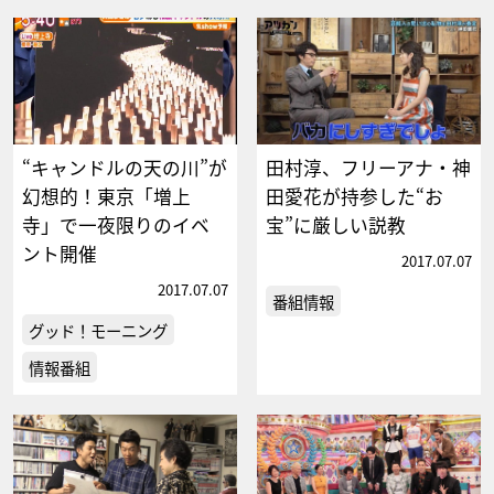
“キャンドルの天の川”が
田村淳、フリーアナ・神
幻想的！東京「増上
田愛花が持参した“お
寺」で一夜限りのイベ
宝”に厳しい説教
ント開催
2017.07.07
2017.07.07
番組情報
グッド！モーニング
情報番組