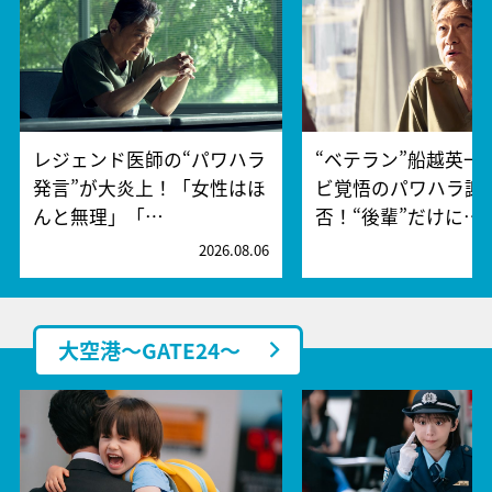
レジェンド医師の“パワハラ
“ベテラン”船越英一
発言”が大炎上！「女性はほ
ビ覚悟のパワハラ謝
んと無理」「…
否！“後輩”だけに…
2026.08.06
2
大空港～GATE24～