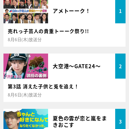
アメトーーク！
1
売れっ子芸人の貴重トーーク祭り!!
8月6日(木)放送分
大空港～GATE24～
2
第3話 消えた子供と兎を追え！
8月6日(木)放送分
夏色の雲が恋と嵐をま
3
きおこす