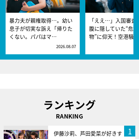
暴力夫が親権取得…。幼い
「ええ…」入国審査
息子が切実な訴え「帰りた
腹に隠していた“危険
くない。パパはマ…
物”に仰天！空港騒
2026.08.07
2
ランキング
RANKING
1
伊藤沙莉、芦田愛菜が好きす