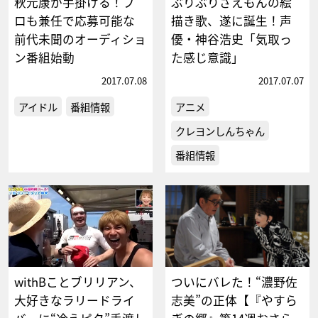
秋元康が手掛ける！プ
ぶりぶりざえもんの絵
ロも兼任で応募可能な
描き歌、遂に誕生！声
前代未聞のオーディショ
優・神谷浩史「気取っ
ン番組始動
た感じ意識」
2017.07.08
2017.07.07
アイドル
番組情報
アニメ
クレヨンしんちゃん
番組情報
withBことブリリアン、
ついにバレた！“濃野佐
大好きなラリードライ
志美”の正体【『やすら