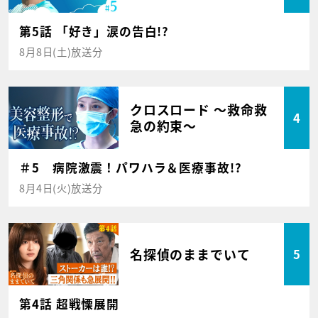
第5話 「好き」涙の告白!?
8月8日(土)放送分
クロスロード ～救命救
4
急の約束～
＃5 病院激震！パワハラ＆医療事故!?
8月4日(火)放送分
名探偵のままでいて
5
第4話 超戦慄展開