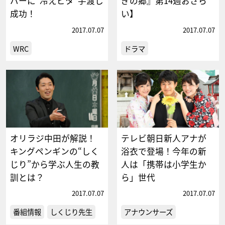
バーに“冷えピタ”手渡し
ぎの郷』第14週おさら
成功！
い】
2017.07.07
2017.07.07
WRC
ドラマ
オリラジ中田が解説！
テレビ朝日新人アナが
キングペンギンの“しく
浴衣で登場！今年の新
じり”から学ぶ人生の教
人は「携帯は小学生か
訓とは？
ら」世代
2017.07.07
2017.07.07
番組情報
しくじり先生
アナウンサーズ