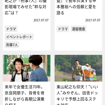
紀之が『刑事7人』の撮
査』で長年共演する甲
影現場でみせた“粋な対
本雅裕への信頼と愛を
応”は？
語る
2017.07.07
2017.07.07
ドラマ
ドラマ
遺留捜査
イベントレポート
刑事7人
来年で女優生活70年。
東山紀之も仰天！“いい
奈良岡朋子、背骨を骨
人”みやぞん、田舎ドッ
折しながら長期公演乗
キリで予想上回るステ
り切る
キ対応