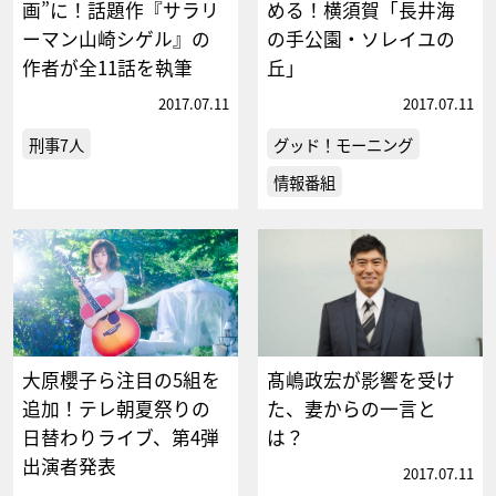
画”に！話題作『サラリ
める！横須賀「長井海
ーマン山崎シゲル』の
の手公園・ソレイユの
作者が全11話を執筆
丘」
2017.07.11
2017.07.11
刑事7人
グッド！モーニング
情報番組
大原櫻子ら注目の5組を
髙嶋政宏が影響を受け
追加！テレ朝夏祭りの
た、妻からの一言と
日替わりライブ、第4弾
は？
出演者発表
2017.07.11