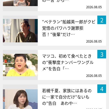
の一言”から…
2026.08.05
2
“ベテラン”船越英一郎がクビ
覚悟のパワハラ謝罪拒
否！“後輩”だけ…
2026.08.05
3
マツコ、初めて食べたとき
の“衝撃度ナンバーワングル
メ”を告白「…
2026.08.05
4
若槻千夏、家族にはあるの
に…家で自分だけ“ないも
の”告白 あわや…