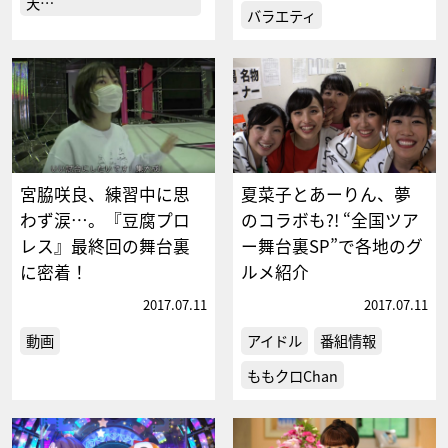
天…
バラエティ
宮脇咲良、練習中に思
夏菜子とあーりん、夢
わず涙…。『豆腐プロ
のコラボも?! “全国ツア
レス』最終回の舞台裏
ー舞台裏SP”で各地のグ
に密着！
ルメ紹介
2017.07.11
2017.07.11
動画
アイドル
番組情報
ももクロChan