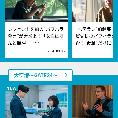
レジェンド医師の“パワハラ
“ベテラン”船越英一
発言”が大炎上！「女性はほ
ビ覚悟のパワハラ謝
んと無理」「…
否！“後輩”だけに…
2026.08.06
2
大空港～GATE24～