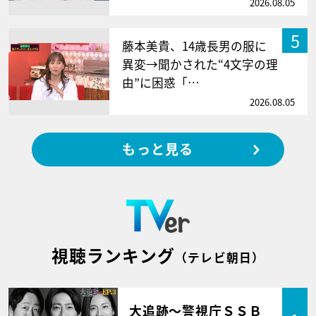
2026.08.05
5
藤本美貴、14歳長男の服に
異変→聞かされた“4文字の理
由”に困惑「…
2026.08.05
もっと見る
視聴ランキング
（テレビ朝日）
大追跡～警視庁ＳＳＢ