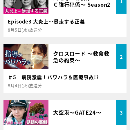
1
Ｃ強行犯係～ Season2
Episode3 大炎上…暴走する正義
8月5日(水)放送分
クロスロード ～救命救
2
急の約束～
＃5 病院激震！パワハラ＆医療事故!?
8月4日(火)放送分
大空港～GATE24～
3