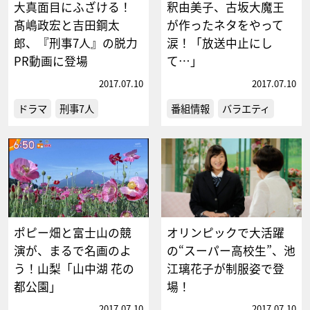
大真面目にふざける！
釈由美子、古坂大魔王
髙嶋政宏と吉田鋼太
が作ったネタをやって
郎、『刑事7人』の脱力
涙！「放送中止にし
PR動画に登場
て…」
2017.07.10
2017.07.10
ドラマ
刑事7人
番組情報
バラエティ
ポピー畑と富士山の競
オリンピックで大活躍
演が、まるで名画のよ
の“スーパー高校生”、池
う！山梨「山中湖 花の
江璃花子が制服姿で登
都公園」
場！
2017.07.10
2017.07.10