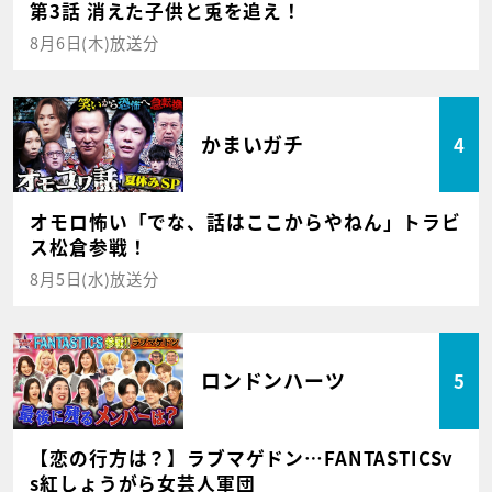
第3話 消えた子供と兎を追え！
8月6日(木)放送分
かまいガチ
4
オモロ怖い「でな、話はここからやねん」トラビ
ス松倉参戦！
8月5日(水)放送分
ロンドンハーツ
5
【恋の行方は？】ラブマゲドン…FANTASTICSv
s紅しょうがら女芸人軍団