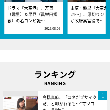
ドラマ『大空港』、万智
主演・趣里『大空港～
（趣里）＆早見（眞栄田郷
24～』、厚切りジェ
敦）の名コンビ誕…
が政府高官役で…
2026.08.06
2
ランキング
RANKING
1
高橋真麻、「コネだブサイク
だ」と叩かれるも…“マツコ