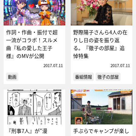
作詞・作曲・振付で超
野際陽子さんら4人の在
一流がコラボ！スルメ
りし日の姿を振り返
曲『私の愛した王子
る。『徹子の部屋』追
様』のMVが公開
悼特集
2017.07.11
2017.07.11
動画
番組情報
徹子の部屋
『刑事7人』が“漫
手ぶらでキャンプが楽し