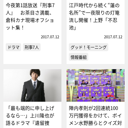
今夜第1話放送『刑事7
江戸時代から続く“蓮の
人』 お茶目さ満載、
名所”で一夜限りの灯篭
倉科カナ現場オフショ
流し開催！上野「不忍
ット集！
池」
2017.07.12
2017.07.12
ドラマ
刑事7人
グッド！モーニング
情報番組
「最も端的に申し上げ
陣内孝則が2回連続100
るなら…」上川隆也が
万円獲得をかけて、ボイ
語るドラマ『遺留捜
メン水野勝らとクイズ対