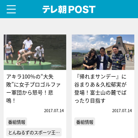
menu
テレ朝POST
アキラ100％の“大失
『帰れまサンデー』に
敗”に女子プロゴルファ
谷まりあ＆久松郁実が
ー軍団から怒号！悲
登場！富士山の麓でば
鳴！
ったり目指す
2017.07.14
2017.07.14
番組情報
番組情報
とんねるずのスポーツ王…