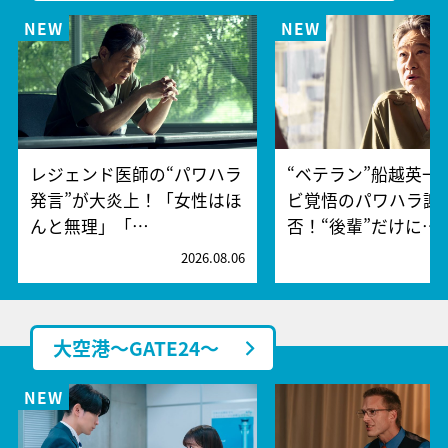
レジェンド医師の“パワハラ
“ベテラン”船越英一
発言”が大炎上！「女性はほ
ビ覚悟のパワハラ謝
んと無理」「…
否！“後輩”だけに…
2026.08.06
2
大空港～GATE24～