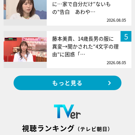
に…家で自分だけ“ないも
の”告白 あわや…
2026.08.05
5
藤本美貴、14歳長男の服に
異変→聞かされた“4文字の理
由”に困惑「…
2026.08.05
もっと見る
視聴ランキング
（テレビ朝日）