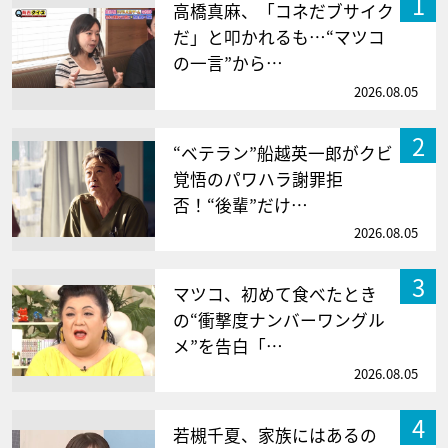
1
高橋真麻、「コネだブサイク
だ」と叩かれるも…“マツコ
の一言”から…
2026.08.05
2
“ベテラン”船越英一郎がクビ
覚悟のパワハラ謝罪拒
否！“後輩”だけ…
2026.08.05
3
マツコ、初めて食べたとき
の“衝撃度ナンバーワングル
メ”を告白「…
2026.08.05
4
若槻千夏、家族にはあるの