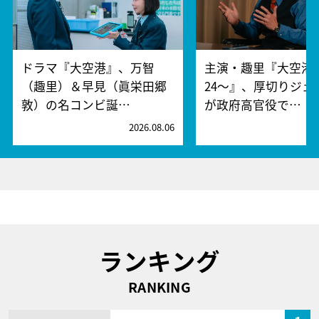
ドラマ『大空港』、万智
主演・趣里『大空港～
（趣里）＆早見（眞栄田郷
24～』、厚切りジェ
敦）の名コンビ誕…
が政府高官役で…
2026.08.06
2
ランキング
RANKING