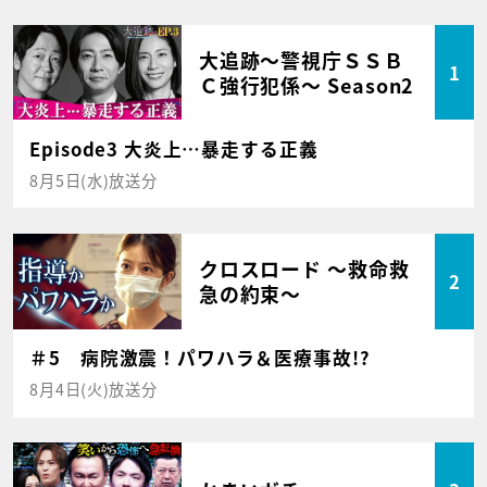
大追跡～警視庁ＳＳＢ
1
Ｃ強行犯係～ Season2
Episode3 大炎上…暴走する正義
8月5日(水)放送分
クロスロード ～救命救
2
急の約束～
＃5 病院激震！パワハラ＆医療事故!?
8月4日(火)放送分