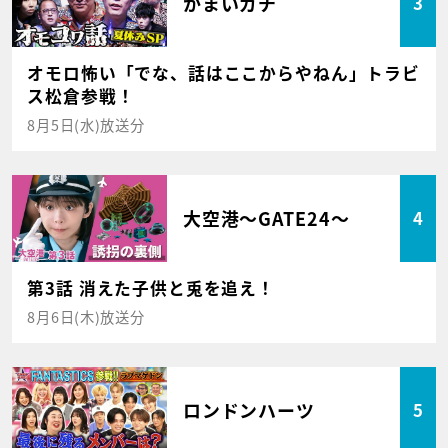
かまいガチ
3
オモロ怖い「でな、話はここからやねん」トラビ
ス松倉参戦！
8月5日(水)放送分
大空港～GATE24～
4
第3話 消えた子供と兎を追え！
8月6日(木)放送分
ロンドンハーツ
5