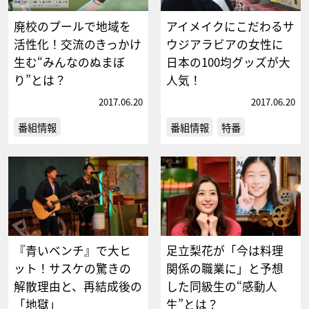
廃校のプールで地域を
アイメイクにこだわるサ
活性化！交流のきっかけ
ウジアラビアの女性に
生む“みんなのぬまぼ
日本の100均グッズが大
り”とは？
人気！
2017.06.20
2017.06.20
番組情報
番組情報
特番
『青いベンチ』で大ヒ
足立梨花が「今は料理
ット！サスケの驚きの
関係の職業に」と予想
解散理由と、再結成後の
した同級生の“感動人
「地獄」
生”とは？