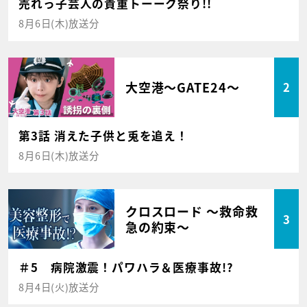
売れっ子芸人の貴重トーーク祭り!!
8月6日(木)放送分
大空港～GATE24～
2
第3話 消えた子供と兎を追え！
8月6日(木)放送分
クロスロード ～救命救
3
急の約束～
＃5 病院激震！パワハラ＆医療事故!?
8月4日(火)放送分