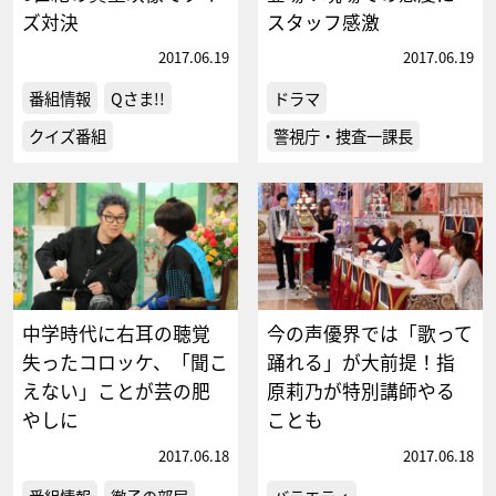
ズ対決
スタッフ感激
2017.06.19
2017.06.19
番組情報
Qさま!!
ドラマ
クイズ番組
警視庁・捜査一課長
中学時代に右耳の聴覚
今の声優界では「歌って
失ったコロッケ、「聞こ
踊れる」が大前提！指
えない」ことが芸の肥
原莉乃が特別講師やる
やしに
ことも
2017.06.18
2017.06.18