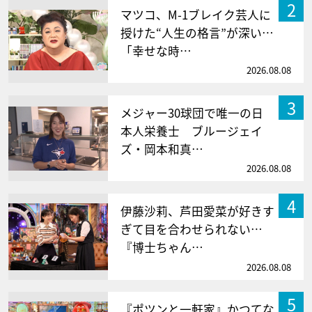
2
マツコ、M-1ブレイク芸人に
授けた“人生の格言”が深い…
「幸せな時…
2026.08.08
3
メジャー30球団で唯一の日
本人栄養士 ブルージェイ
ズ・岡本和真…
2026.08.08
4
伊藤沙莉、芦田愛菜が好きす
ぎて目を合わせられない…
『博士ちゃん…
2026.08.08
5
『ポツンと一軒家』かつてな