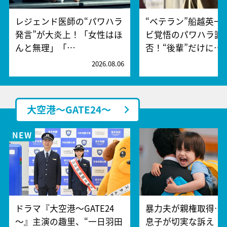
レジェンド医師の“パワハラ
“ベテラン”船越英一
発言”が大炎上！「女性はほ
ビ覚悟のパワハラ謝
んと無理」「…
否！“後輩”だけに…
2026.08.06
2
大空港～GATE24～
ドラマ『大空港～GATE24
暴力夫が親権取得…
～』主演の趣里、“一日羽田
息子が切実な訴え「