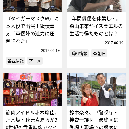
『タイガーマスクW』に
1年間俳優を休業し…。
本人役で出演！飯伏幸
森山未來がイスラエルの
太「声優陣の迫力に圧
生活で得たものとは？
倒された」
2017.06.19
2017.06.19
番組情報
BS朝日
番組情報
アニメ
筋肉アイドル才木玲佳、
鈴木奈々、『警視庁・
乃木坂・秋元真夏らが2
捜査一課長』最終回に
0世紀の貴重映像でクイ
登場！現場での態度に