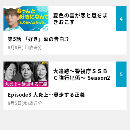
夏色の雲が恋と嵐をま
4
きおこす
第5話 「好き」涙の告白!?
8月8日(土)放送分
大追跡～警視庁ＳＳＢ
5
Ｃ強行犯係～ Season2
Episode3 大炎上…暴走する正義
8月5日(水)放送分