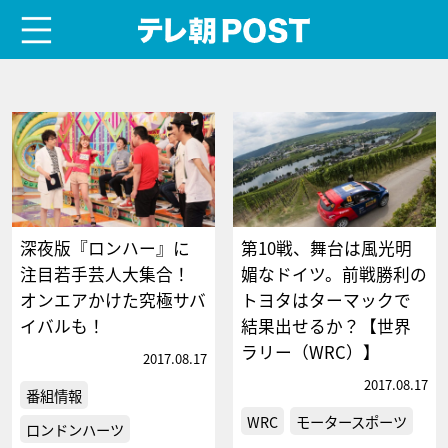
menu
テレ朝POST
深夜版『ロンハー』に
第10戦、舞台は風光明
注目若手芸人大集合！
媚なドイツ。前戦勝利の
オンエアかけた究極サバ
トヨタはターマックで
イバルも！
結果出せるか？【世界
ラリー（WRC）】
2017.08.17
2017.08.17
番組情報
WRC
モータースポーツ
ロンドンハーツ