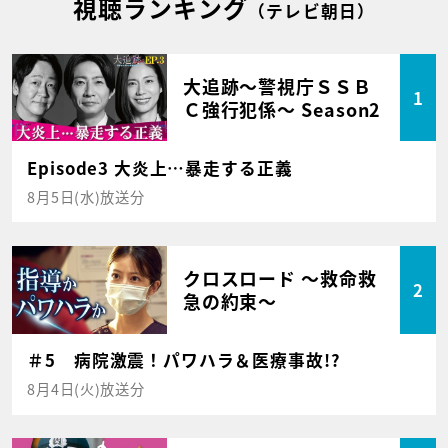
視聴ランキング
（テレビ朝日）
大追跡～警視庁ＳＳＢ
1
Ｃ強行犯係～ Season2
Episode3 大炎上…暴走する正義
8月5日(水)放送分
クロスロード ～救命救
2
急の約束～
＃5 病院激震！パワハラ＆医療事故!?
8月4日(火)放送分