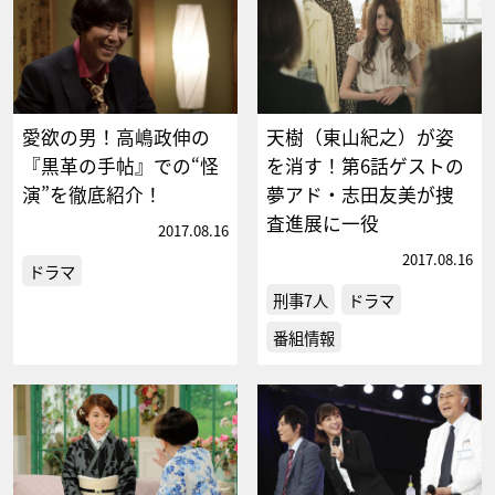
愛欲の男！高嶋政伸の
天樹（東山紀之）が姿
『黒革の手帖』での“怪
を消す！第6話ゲストの
演”を徹底紹介！
夢アド・志田友美が捜
査進展に一役
2017.08.16
2017.08.16
ドラマ
刑事7人
ドラマ
番組情報