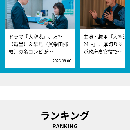
ドラマ『大空港』、万智
主演・趣里『大空港～
（趣里）＆早見（眞栄田郷
24～』、厚切りジェ
敦）の名コンビ誕…
が政府高官役で…
2026.08.06
2
ランキング
RANKING