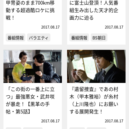
甲冑姿のまま700km移
に富士山登頂！人気番
動する超過酷ロケに挑
組生み出した天才的企
戦！
画力に迫る
2017.08.17
2017.08.17
番組情報
バラエティ
番組情報
BS朝日
「この街の一番上に立
『遺留捜査』であの村
つ」最強悪女・武井咲
木（甲本雅裕）が糸村
が暴走！【黒革の手
（上川隆也）にお願い
帖・第5話】
する展開発生！
2017.08.17
2017.08.17