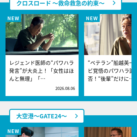
クロスロード ～救命救急の約束～
レジェンド医師の“パワハラ
“ベテラン”船越英一
発言”が大炎上！「女性はほ
ビ覚悟のパワハラ謝
んと無理」「…
否！“後輩”だけに…
2026.08.06
2
大空港～GATE24～