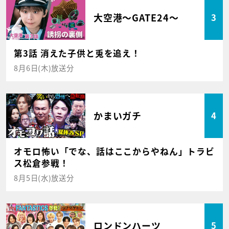
大空港～GATE24～
3
第3話 消えた子供と兎を追え！
8月6日(木)放送分
かまいガチ
4
オモロ怖い「でな、話はここからやねん」トラビ
ス松倉参戦！
8月5日(水)放送分
ロンドンハーツ
5