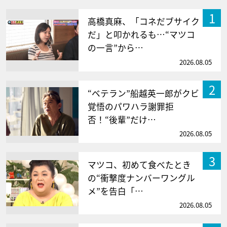
1
高橋真麻、「コネだブサイク
だ」と叩かれるも…“マツコ
の一言”から…
2026.08.05
2
“ベテラン”船越英一郎がクビ
覚悟のパワハラ謝罪拒
否！“後輩”だけ…
2026.08.05
3
マツコ、初めて食べたとき
の“衝撃度ナンバーワングル
メ”を告白「…
2026.08.05