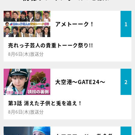
アメトーーク！
1
売れっ子芸人の貴重トーーク祭り!!
8月6日(木)放送分
大空港～GATE24～
2
第3話 消えた子供と兎を追え！
8月6日(木)放送分