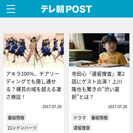
menu
テレ朝POST
アキラ100％、チアリー
寺田心『遺留捜査』第2
ディングでも隠し通せ
話にゲスト出演！上川
る？裸芸の域を超える凄
隆也も驚きの“渋い選
さ検証！
択”とは？
2017.07.20
2017.07.20
番組情報
ドラマ
番組情報
ロンドンハーツ
遺留捜査