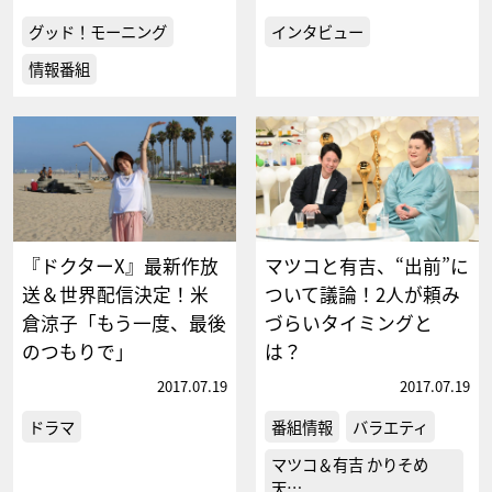
グッド！モーニング
インタビュー
情報番組
『ドクターX』最新作放
マツコと有吉、“出前”に
送＆世界配信決定！米
ついて議論！2人が頼み
倉涼子「もう一度、最後
づらいタイミングと
のつもりで」
は？
2017.07.19
2017.07.19
ドラマ
番組情報
バラエティ
マツコ＆有吉 かりそめ
天…