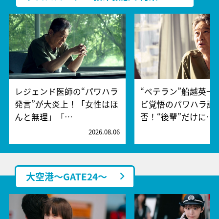
レジェンド医師の“パワハラ
“ベテラン”船越英一
発言”が大炎上！「女性はほ
ビ覚悟のパワハラ謝
んと無理」「…
否！“後輩”だけに…
2026.08.06
2
大空港～GATE24～