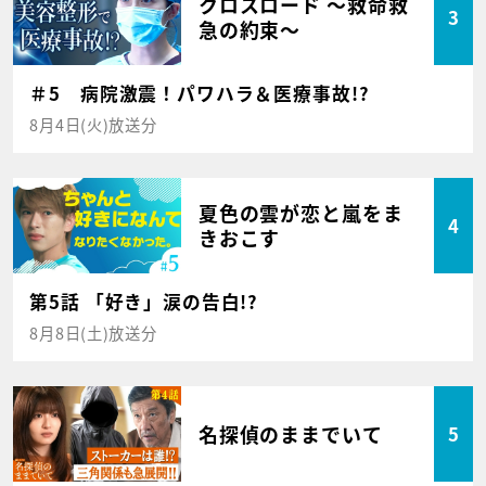
クロスロード ～救命救
3
急の約束～
＃5 病院激震！パワハラ＆医療事故!?
8月4日(火)放送分
夏色の雲が恋と嵐をま
4
きおこす
第5話 「好き」涙の告白!?
8月8日(土)放送分
名探偵のままでいて
5