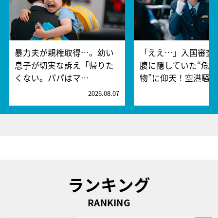
暴力夫が親権取得…。幼い
「ええ…」入国審査
息子が切実な訴え「帰りた
腹に隠していた“危険
くない。パパはマ…
物”に仰天！空港騒
2026.08.07
2
ランキング
RANKING