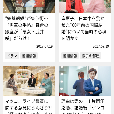
“魑魅魍魎”が集う街…
岸惠子、日本中を驚か
『黒革の手帖』舞台の
せた“60年前の国際結
銀座が「悪女・武井
婚”について当時の心境
咲」だらけ！
を明かす
2017.07.19
2017.07.19
ドラマ
番組情報
番組情報
徹子の部屋
マツコ、ライブ鑑賞に
理由は妻の…！片岡愛
関する意見にうんざり?!
之助、結婚後「ゲンコ