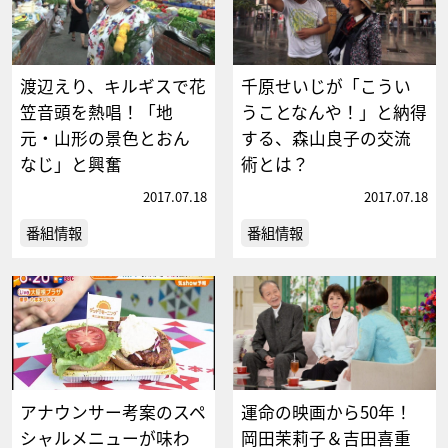
渡辺えり、キルギスで花
千原せいじが「こうい
笠音頭を熱唱！「地
うことなんや！」と納得
元・山形の景色とおん
する、森山良子の交流
なじ」と興奮
術とは？
2017.07.18
2017.07.18
番組情報
番組情報
アナウンサー考案のスペ
運命の映画から50年！
シャルメニューが味わ
岡田茉莉子＆吉田喜重