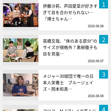
1
伊藤沙莉、芦田愛菜が好きす
ぎて目を合わせられない…
『博士ちゃん…
2026.08.08
2
高橋文哉、“体のある部分”の
サイズが規格外？黒柳徹子も
目を見張…
2026.08.07
3
メジャー30球団で唯一の日
本人栄養士 ブルージェイ
ズ・岡本和真…
2026.08.08
4
マツコ、M-1ブレイク芸人に