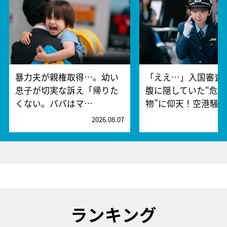
暴力夫が親権取得…。幼い
「ええ…」入国審査
息子が切実な訴え「帰りた
腹に隠していた“危険
くない。パパはマ…
物”に仰天！空港騒
2026.08.07
2
ランキング