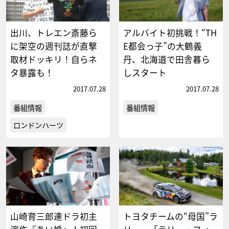
出川、トレエン斎藤ら
アルバイト初挑戦！“TH
に架空の週刊誌が直撃
E都会っ子”の大鶴義
取材ドッキリ！自らネ
丹、北海道で田舎暮ら
タ暴露も！
しスタート
2017.07.28
2017.07.28
番組情報
番組情報
ロンドンハーツ
山崎育三郎連ドラ初主
トヨタチームの“母国”ラ