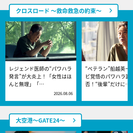
クロスロード ～救命救急の約束～
レジェンド医師の“パワハラ
“ベテラン”船越英一
発言”が大炎上！「女性はほ
ビ覚悟のパワハラ謝
んと無理」「…
否！“後輩”だけに…
2026.08.06
2
大空港～GATE24～