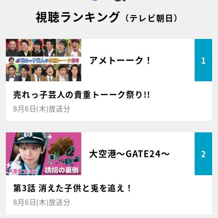
視聴ランキング
（テレビ朝日）
アメトーーク！
1
売れっ子芸人の貴重トーーク祭り!!
8月6日(木)放送分
大空港～GATE24～
2
第3話 消えた子供と兎を追え！
8月6日(木)放送分