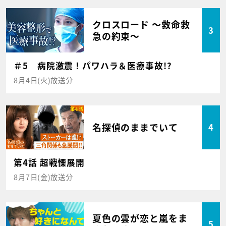
クロスロード ～救命救
3
急の約束～
＃5 病院激震！パワハラ＆医療事故!?
8月4日(火)放送分
名探偵のままでいて
4
第4話 超戦慄展開
8月7日(金)放送分
夏色の雲が恋と嵐をま
5