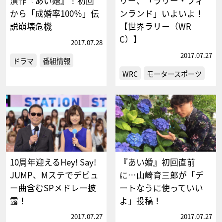
演作『あい婚』！初回
リー、「ラリー・フィ
から「成婚率100％」伝
ンランド」いよいよ！
説崩壊危機
【世界ラリー（WR
C）】
2017.07.28
2017.07.27
ドラマ
番組情報
WRC
モータースポーツ
10周年迎えるHey! Say!
『あい婚』初回直前
JUMP、Mステでデビュ
に…山崎育三郎が「デ
ー曲含むSPメドレー披
ートなうに使っていい
露！
よ」投稿！
2017.07.27
2017.07.27