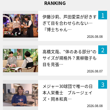
RANKING
1
伊藤沙莉、芦田愛菜が好きす
ぎて目を合わせられない…
『博士ちゃん…
2026.08.08
2
高橋文哉、“体のある部分”の
サイズが規格外？黒柳徹子も
目を見張…
2026.08.07
3
メジャー30球団で唯一の日
本人栄養士 ブルージェイ
ズ・岡本和真…
2026.08.08