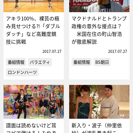
アキラ100％、裸芸の極
マクドナルドとトランプ
み見せつける⁈「ダブル
政権の意外な接点は？
ダッチ」など高難度競
米国在住の町山智浩
技に挑戦
が徹底解説
2017.07.27
2017.07.27
番組情報
バラエティ
番組情報
BS朝日
ロンドンハーツ
譜面は読めないけど耳
新入り・波子（仲里依
コピで弾ける！みやぞ
紗）が波乱巻き起こ