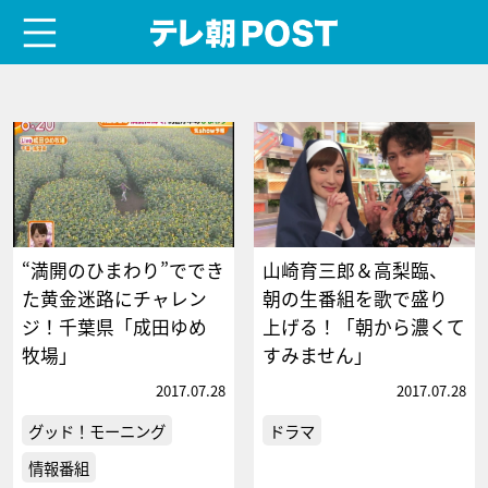
menu
テレ朝POST
“満開のひまわり”ででき
山崎育三郎＆高梨臨、
た黄金迷路にチャレン
朝の生番組を歌で盛り
ジ！千葉県「成田ゆめ
上げる！「朝から濃くて
牧場」
すみません」
2017.07.28
2017.07.28
グッド！モーニング
ドラマ
情報番組