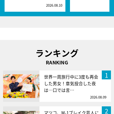
2026.08.10
2
ランキング
RANKING
1
世界一周旅行中に3度も再会
した男女！意気投合した夜
は…口では言…
2026.08.09
2
マツコ、M-1ブレイク芸人に