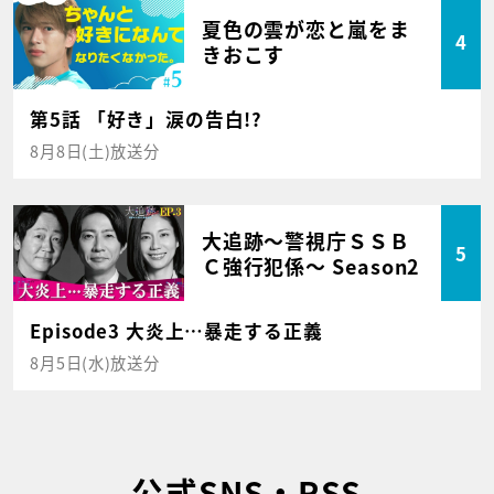
夏色の雲が恋と嵐をま
4
きおこす
第5話 「好き」涙の告白!?
8月8日(土)放送分
大追跡～警視庁ＳＳＢ
5
Ｃ強行犯係～ Season2
Episode3 大炎上…暴走する正義
8月5日(水)放送分
公式SNS・RSS