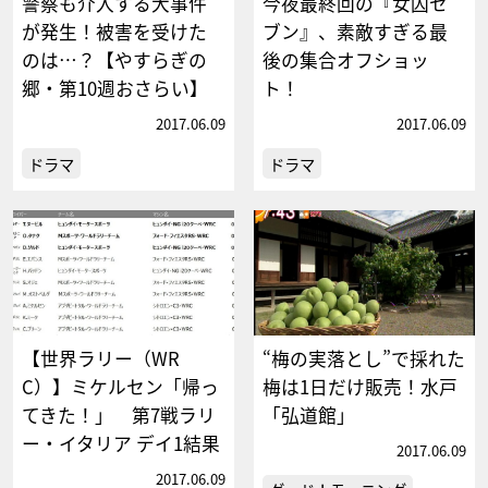
警察も介入する大事件
今夜最終回の『女囚セ
が発生！被害を受けた
ブン』、素敵すぎる最
のは…？【やすらぎの
後の集合オフショッ
郷・第10週おさらい】
ト！
2017.06.09
2017.06.09
ドラマ
ドラマ
【世界ラリー（WR
“梅の実落とし”で採れた
C）】ミケルセン「帰っ
梅は1日だけ販売！水戸
てきた！」 第7戦ラリ
「弘道館」
ー・イタリア デイ1結果
2017.06.09
2017.06.09