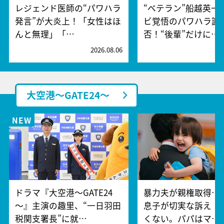
レジェンド医師の“パワハラ
“ベテラン”船越英一
発言”が大炎上！「女性はほ
ビ覚悟のパワハラ謝
んと無理」「…
否！“後輩”だけに…
2026.08.06
2
大空港～GATE24～
ドラマ『大空港～GATE24
暴力夫が親権取得…
～』主演の趣里、“一日羽田
息子が切実な訴え「
税関支署長”に就…
くない。パパはマ…