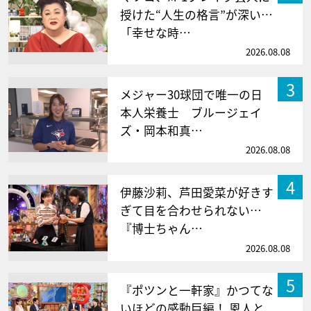
授けた“人生の格言”が深い…
「幸せな時…
2026.08.08
3
メジャー30球団で唯一の日
本人栄養士 ブルージェイ
ズ・岡本和真…
2026.08.08
4
伊藤沙莉、芦田愛菜が好きす
ぎて目を合わせられない…
『博士ちゃん…
2026.08.08
5
『ポツンと一軒家』かつてな
いほどの感動巨編！ 恩人と