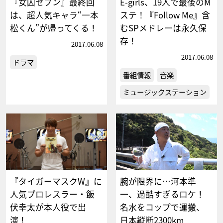
『女囚セブン』最終回
E-girls、19人で最後のM
は、超人気キャラ“一本
ステ！『Follow Me』含
松くん”が帰ってくる！
むSPメドレーは永久保
存！
2017.06.08
2017.06.08
ドラマ
番組情報
音楽
ミュージックステーション
『タイガーマスクW』に
腕が限界に…河本準
人気プロレスラー・飯
一、過酷すぎるロケ！
伏幸太が本人役で出
名水をコップで運搬、
演！
日本縦断2300km