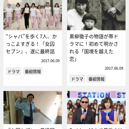
“シャバ”を歩く7人、か
黒柳徹子の物語が帯ド
っこよすぎる！『女囚
ラマに！初めて明かさ
セブン』、遂に最終話
れる「国境を越えた
恋」
2017.06.09
2017.06.09
ドラマ
番組情報
ドラマ
番組情報