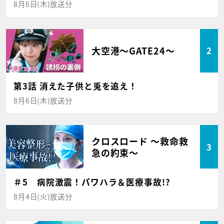
8月6日(木)放送分
大空港～GATE24～
2
第3話 消えた子供と兎を追え！
8月6日(木)放送分
クロスロード ～救命救
3
急の約束～
＃5 病院激震！パワハラ＆医療事故!?
8月4日(火)放送分