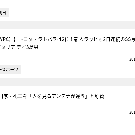
朝日
WRC）】トヨタ・ラトバラは2位！新人ラッピも2日連続のS
タリア デイ3結果
20
ースポーツ
川家・礼二を「人を見るアンテナが違う」と称賛
20