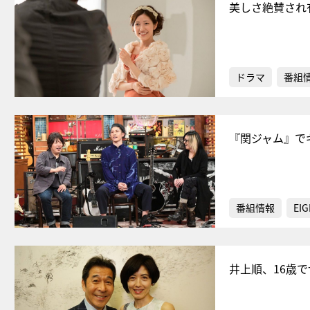
美しさ絶賛され
ドラマ
番組
『関ジャム』で
番組情報
EIG
井上順、16歳