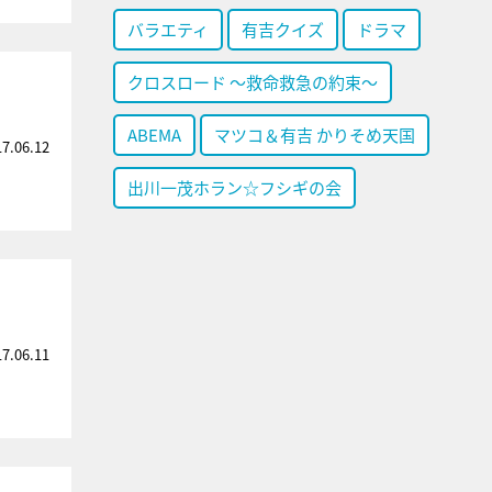
バラエティ
有吉クイズ
ドラマ
クロスロード ～救命救急の約束～
ABEMA
マツコ＆有吉 かりそめ天国
17.06.12
出川一茂ホラン☆フシギの会
17.06.11