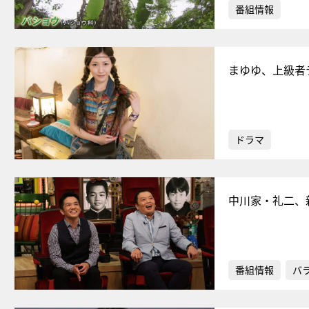
番組情報
まゆゆ、上級者
ドラマ
中川家・礼二、
番組情報
バ