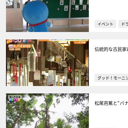
イベント
ド
伝統的な古民家
グッド！モーニ
松尾芭蕉と“バ