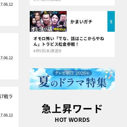
17.06.12
かまいガチ
5
オモロ怖い「でな、話はここからやね
ん」トラビス松倉参戦！
8月5日(水)放送分
17.06.12
7戦ラ
急上昇ワード
17.06.12
HOT WORDS