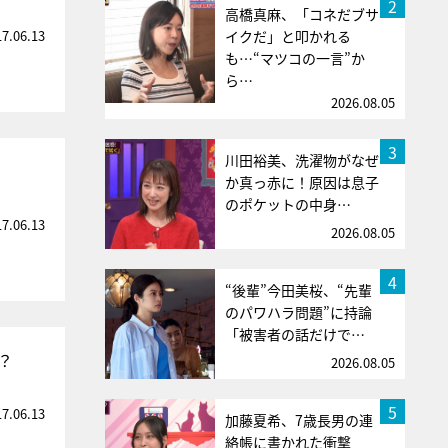
2
高橋真麻、「コネだブサ
17.06.13
イクだ」と叩かれる
も…“マツコの一言”か
ら…
2026.08.05
3
川田裕美、洗濯物がなぜ
か真っ赤に！原因は息子
のポケットの中身…
17.06.13
2026.08.05
4
“後輩”今田美桜、“先輩
のパワハラ問題”に持論
「被害者の話だけで…
？
2026.08.05
5
17.06.13
加藤夏希、7歳長男の連
絡帳に書かれた衝撃