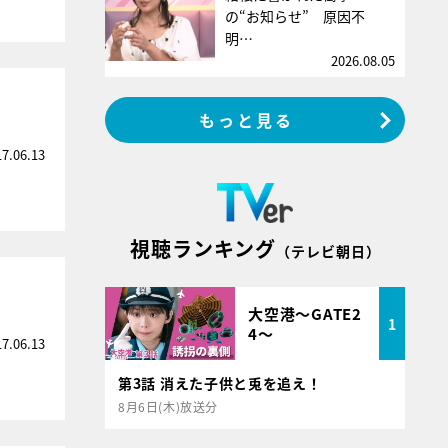
の“お知らせ” 原因不
明…
2026.08.05
もっと見る
17.06.13
視聴ランキング
（テレビ朝日）
大空港～GATE2
1
4～
17.06.13
第3話 消えた子供と兎を追え！
8月6日(木)放送分