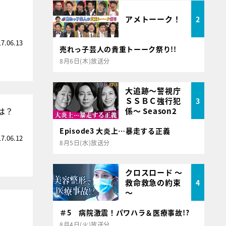
アメトーーク！
2
17.06.13
売れっ子芸人の貴重トーーク祭り!!
8月6日(木)放送分
大追跡～警視庁
ＳＳＢＣ強行犯
3
は？
係～ Season2
Episode3 大炎上…暴走する正義
17.06.12
8月5日(水)放送分
クロスロード ～
救命救急の約束
4
～
＃5 病院激震！パワハラ＆医療事故!?
8月4日(火)放送分