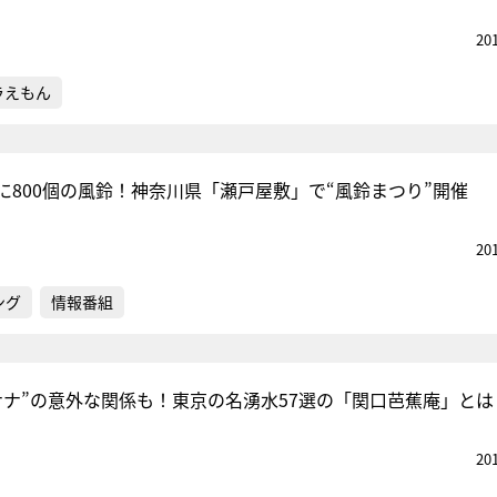
20
ラえもん
に800個の風鈴！神奈川県「瀬戸屋敷」で“風鈴まつり”開催
20
ング
情報番組
ナナ”の意外な関係も！東京の名湧水57選の「関口芭蕉庵」とは
20