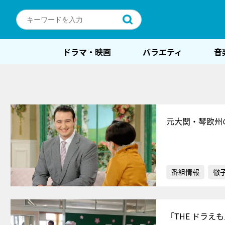
ドラマ・映画
バラエティ
音
元大関・琴欧州
番組情報
徹
「THE ドラえ