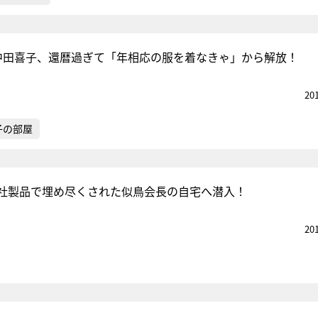
・中田喜子、還暦過ぎて「年相応の服を着なきゃ」から解放！
20
子の部屋
社製品で埋め尽くされた似鳥会長の自宅へ潜入！
20