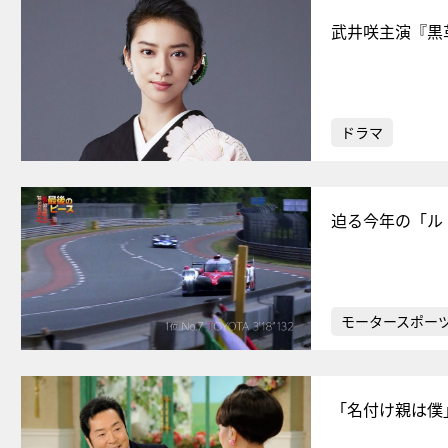
武井咲主演『黒
ドラマ
迫る今年の「ル
モータースポー
「名付け親は僕