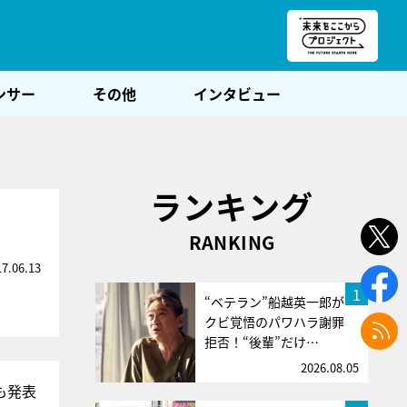
朝POST
ンサー
その他
インタビュー
ランキング
RANKING
17.06.13
1
“ベテラン”船越英一郎が
クビ覚悟のパワハラ謝罪
拒否！“後輩”だけ…
2026.08.05
も発表