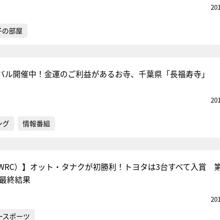
20
子の部屋
バル開催中！金運のご利益があるお寺、千葉県「長福寿寺」
20
ング
情報番組
WRC）】オット・タナクが初勝利！トヨタは3台すべて入賞 第
 最終結果
20
ースポーツ