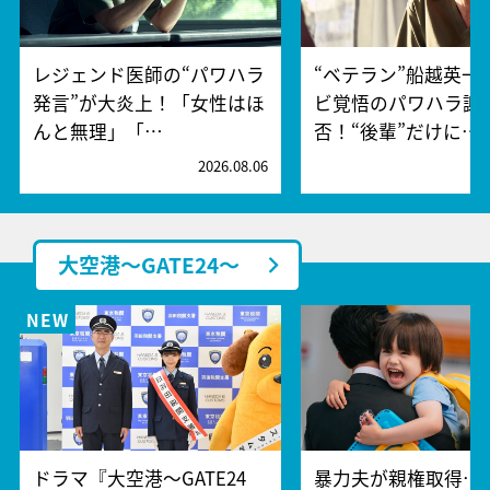
レジェンド医師の“パワハラ
“ベテラン”船越英一
発言”が大炎上！「女性はほ
ビ覚悟のパワハラ謝
んと無理」「…
否！“後輩”だけに…
2026.08.06
2
大空港～GATE24～
ドラマ『大空港～GATE24
暴力夫が親権取得…