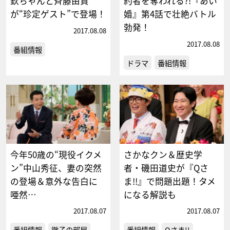
欽ちゃんと斉藤由貴
約者を奪われる?!『あい
が“珍定ゲスト”で登場！
婚』第4話で壮絶バトル
勃発！
2017.08.08
2017.08.08
番組情報
ドラマ
番組情報
今年50歳の“現役イクメ
さかなクン＆歴史学
ン”中山秀征、妻の突然
者・磯田道史が『Qさ
の登場＆意外な告白に
ま!!』で問題出題！タメ
唖然…
になる解説も
2017.08.07
2017.08.07
番組情報
徹子の部屋
番組情報
Qさま!!