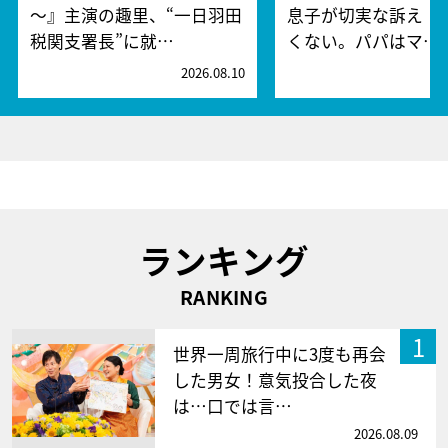
～』主演の趣里、“一日羽田
息子が切実な訴え「
税関支署長”に就…
くない。パパはマ…
2026.08.10
2
ランキング
RANKING
1
世界一周旅行中に3度も再会
した男女！意気投合した夜
は…口では言…
2026.08.09