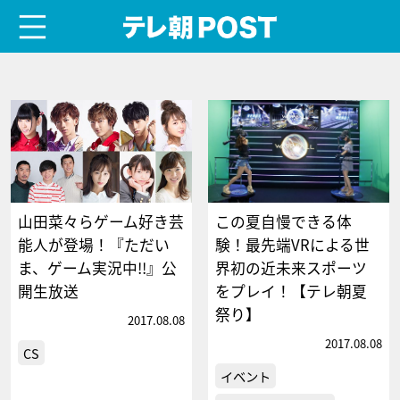
menu
テレ朝POST
山田菜々らゲーム好き芸
この夏自慢できる体
能人が登場！『ただい
験！最先端VRによる世
ま、ゲーム実況中!!』公
界初の近未来スポーツ
開生放送
をプレイ！【テレ朝夏
祭り】
2017.08.08
2017.08.08
CS
イベント