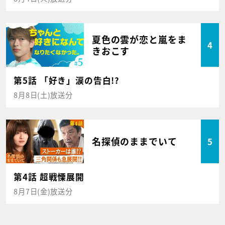
夏色の雲が恋と嵐をま
4
きおこす
第5話 「好き」涙の告白!?
8月8日(土)放送分
名探偵のままでいて
5
第4話 超戦慄展開
8月7日(金)放送分