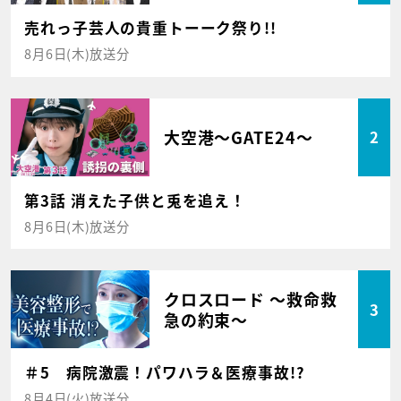
売れっ子芸人の貴重トーーク祭り!!
8月6日(木)放送分
大空港～GATE24～
2
第3話 消えた子供と兎を追え！
8月6日(木)放送分
クロスロード ～救命救
3
急の約束～
＃5 病院激震！パワハラ＆医療事故!?
8月4日(火)放送分