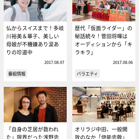
仏からスイスまで！多岐
歴代「仮面ライダー」の
川裕美＆華子、美しい
秘話続々！菅田将暉は
母娘が不機嫌あり涙あ
オーディションから「キ
りの珍道中
ラキラ」
2017.08.07
2017.08.06
番組情報
バラエティ
「自身の芝居が救われ
オリラジ中田、一般開
た」限界だった浅野忠
放のなか「伊能忠敬」