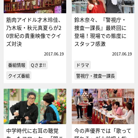
筋肉アイドル才木玲佳、
鈴木奈々、『警視庁・
乃木坂・秋元真夏らが2
捜査一課長』最終回に
0世紀の貴重映像でクイ
登場！現場での態度に
ズ対決
スタッフ感激
2017.06.19
2017.06.19
番組情報
Qさま!!
ドラマ
クイズ番組
警視庁・捜査一課長
中学時代に右耳の聴覚
今の声優界では「歌って