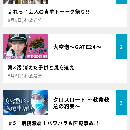
売れっ子芸人の貴重トーーク祭り!!
8月6日(木)放送分
大空港～GATE24～
2
第3話 消えた子供と兎を追え！
8月6日(木)放送分
クロスロード ～救命救
3
急の約束～
＃5 病院激震！パワハラ＆医療事故!?