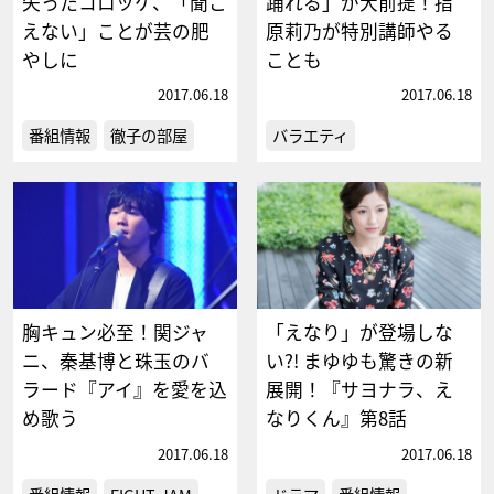
失ったコロッケ、「聞こ
踊れる」が大前提！指
えない」ことが芸の肥
原莉乃が特別講師やる
やしに
ことも
2017.06.18
2017.06.18
番組情報
徹子の部屋
バラエティ
胸キュン必至！関ジャ
「えなり」が登場しな
ニ、秦基博と珠玉のバ
い?! まゆゆも驚きの新
ラード『アイ』を愛を込
展開！『サヨナラ、え
め歌う
なりくん』第8話
2017.06.18
2017.06.18