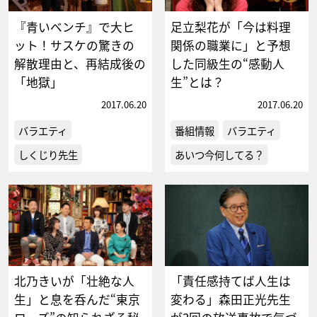
『青いベンチ』で大ヒ
足立梨花が「今は料理
ット！サスケの驚きの
関係の職業に」と予想
解散理由と、再結成後の
した同級生の“感動人
「地獄」
生”とは？
2017.06.20
2017.06.20
バラエティ
番組情報
バラエティ
しくじり先生
あいつ今何してる？
北乃きいが「壮絶な人
「責任感持てば人生は
生」と息を呑んだ“東京
変わる」森田正光先生