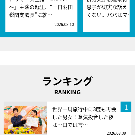
～』主演の趣里、“一日羽田
息子が切実な訴え「
税関支署長”に就…
くない。パパはマ…
2026.08.10
2
ランキング
RANKING
1
世界一周旅行中に3度も再会
した男女！意気投合した夜
は…口では言…
2026.08.09