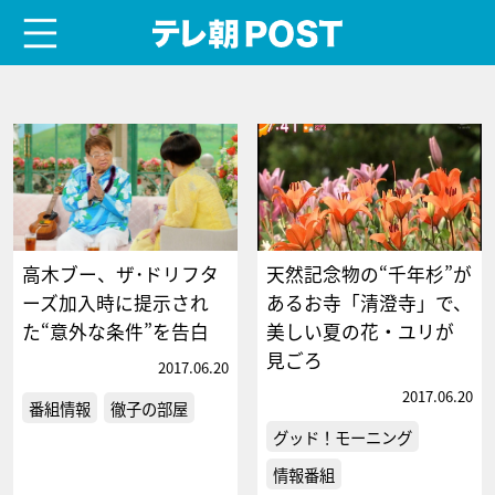
menu
テレ朝POST
高木ブー、ザ･ドリフタ
天然記念物の“千年杉”が
ーズ加入時に提示され
あるお寺「清澄寺」で、
た“意外な条件”を告白
美しい夏の花・ユリが
見ごろ
2017.06.20
2017.06.20
番組情報
徹子の部屋
グッド！モーニング
情報番組