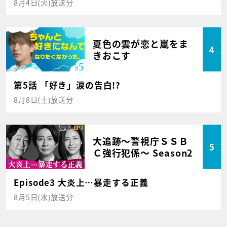
8月4日(火)放送分
夏色の雲が恋と嵐をま
4
きおこす
第5話 「好き」涙の告白!?
8月8日(土)放送分
大追跡～警視庁ＳＳＢ
5
Ｃ強行犯係～ Season2
Episode3 大炎上…暴走する正義
8月5日(水)放送分