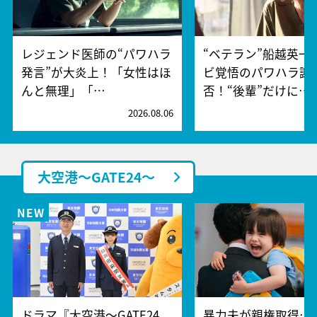
レジェンド医師の“パワハラ
“ベテラン”船越英一
発言”が大炎上！「女性はほ
ビ覚悟のパワハラ謝
んと無理」「…
否！“後輩”だけに…
2026.08.06
2
大空港～GATE24～
ドラマ『大空港～GATE24
暴力夫が親権取得…