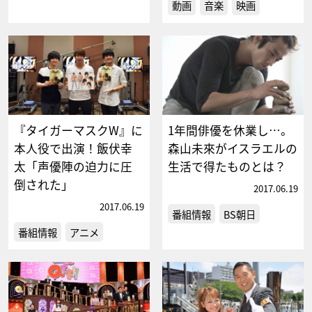
動画
音楽
映画
『タイガーマスクW』に
1年間俳優を休業し…。
本人役で出演！飯伏幸
森山未來がイスラエルの
太「声優陣の迫力に圧
生活で得たものとは？
倒された」
2017.06.19
2017.06.19
番組情報
BS朝日
番組情報
アニメ