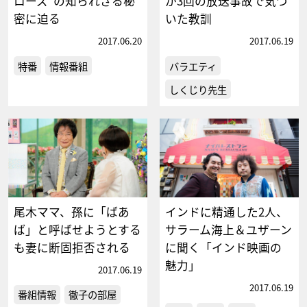
ローズ”の知られざる秘
が3回の放送事故で気づ
密に迫る
いた教訓
2017.06.20
2017.06.19
特番
情報番組
バラエティ
しくじり先生
尾木ママ、孫に「ばあ
インドに精通した2人、
ば」と呼ばせようとする
サラーム海上＆ユザーン
も妻に断固拒否される
に聞く「インド映画の
魅力」
2017.06.19
2017.06.19
番組情報
徹子の部屋