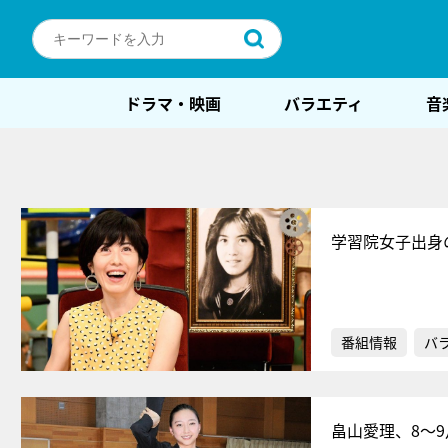
ドラマ・映画
バラエティ
音
学習院女子出身
番組情報
バ
畠山愛理、8～