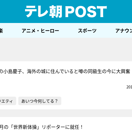
テレ
楽
アニメ・ヒーロー
スポーツ
アナウ
の小島慶子、海外の城に住んでいると噂の同級生の今に大興奮
20
ラエティ
あいつ今何してる？
9月の「世界新体操」リポーターに就任！