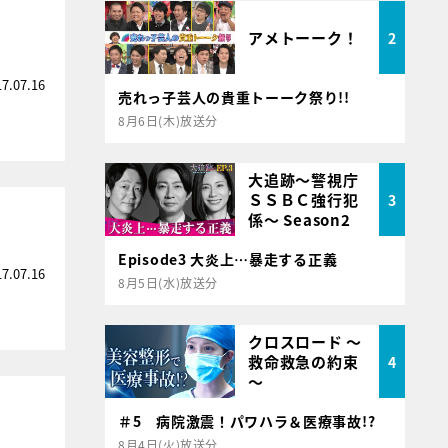
アメトーーク！
2
17.07.16
売れっ子芸人の貴重トーーク祭り!!
8月6日(木)放送分
大追跡～警視庁
ＳＳＢＣ強行犯
3
係～ Season2
Episode3 大炎上…暴走する正義
17.07.16
8月5日(水)放送分
クロスロード ～
救命救急の約束
4
～
＃5 病院激震！パワハラ＆医療事故!?
8月4日(火)放送分