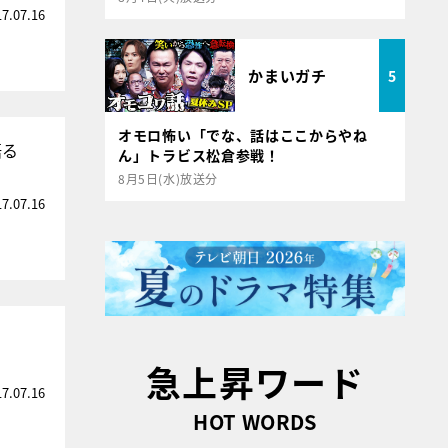
17.07.16
かまいガチ
5
オモロ怖い「でな、話はここからやね
語る
ん」トラビス松倉参戦！
8月5日(水)放送分
17.07.16
急上昇ワード
17.07.16
HOT WORDS