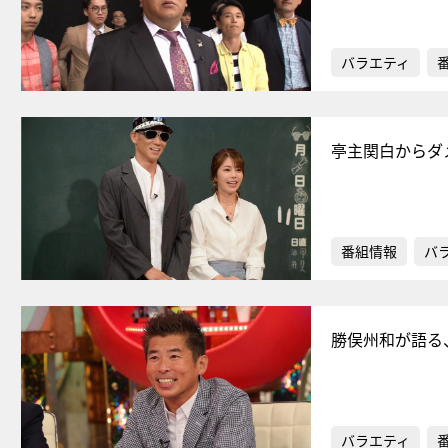
バラエティ
亭主関白からダ
番組情報
バ
勝俣州和が語る
バラエティ