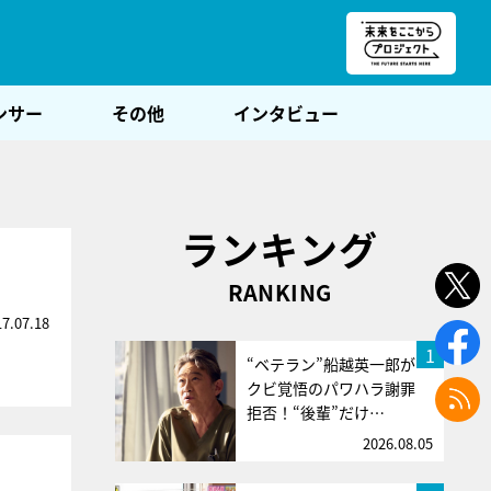
朝POST
ンサー
その他
インタビュー
ランキング
RANKING
17.07.18
1
“ベテラン”船越英一郎が
クビ覚悟のパワハラ謝罪
拒否！“後輩”だけ…
2026.08.05