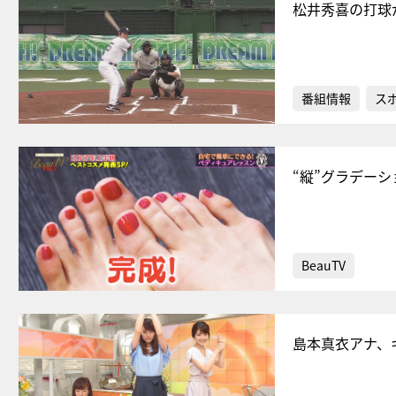
松井秀喜の打球
番組情報
ス
“縦”グラデー
BeauTV
島本真衣アナ、