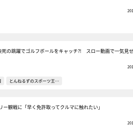
20
、決死の跳躍でゴルフボールをキャッチ⁈ スロー動画で一気見
20
報
とんねるずのスポーツ王…
リー観戦に「早く免許取ってクルマに触れたい」
20