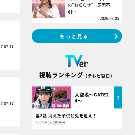
の“お知らせ” 原因不
明…
2026.08.05
」
もっと見る
17.07.17
視聴ランキング
（テレビ朝日）
大空港～GATE2
1
4～
17.07.17
第3話 消えた子供と兎を追え！
8月6日(木)放送分