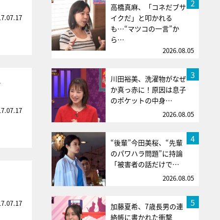
2
高橋真麻、「コネだブサ
17.07.17
イクだ」と叩かれる
も…“マツコの一言”か
ら…
2026.08.05
3
川田裕美、洗濯物がなぜ
せ
か真っ赤に！原因は息子
のポケットの中身…
17.07.17
2026.08.05
4
“後輩”今田美桜、“先輩
のパワハラ問題”に持論
「被害者の話だけで…
2026.08.05
5
17.07.17
加藤夏希、7歳長男の連
絡帳に書かれた衝撃