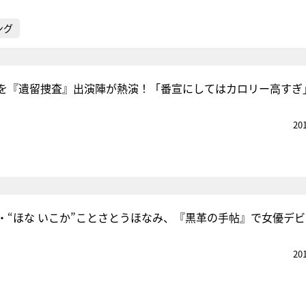
ング
を『遺留捜査』出演陣が熱演！「番宣にしてはカロリー高すぎ
20
・“ほな いこか”ことさとうほなみ、『黒革の手帖』で女優デ
20