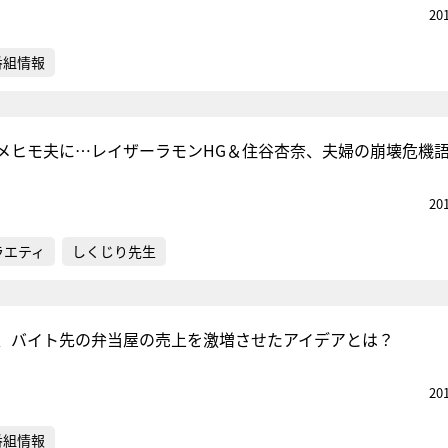
20
番組情報
メヒモ夫に…レイザーラモンHG＆住谷杏奈、夫婦の崩壊危機
20
ラエティ
しくじり先生
、バイト先の弁当屋の売上を激増させたアイデアとは？
20
番組情報