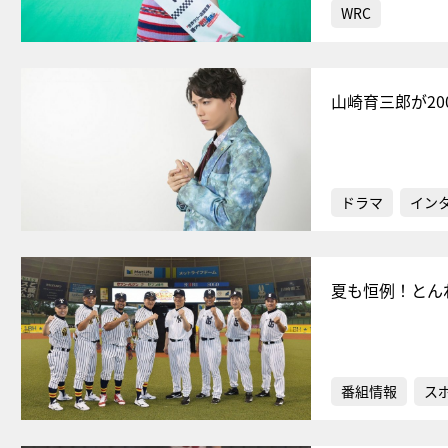
WRC
山崎育三郎が2
ドラマ
イン
夏も恒例！とん
番組情報
ス