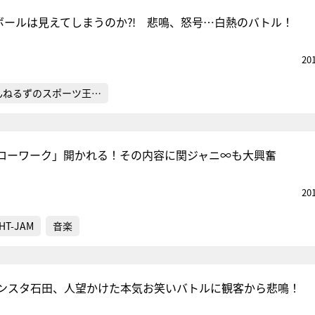
のボールは見えてしまうのか⁈ 悲鳴、怒号…白熱のバトル！
20
んねるずのスポーツ王…
ローワーク」開かれる！その内容に関ジャニ∞も大興奮
20
HT-JAM
音楽
ンスタ石田、人望かけた本気お笑いバトルに観客から悲鳴！