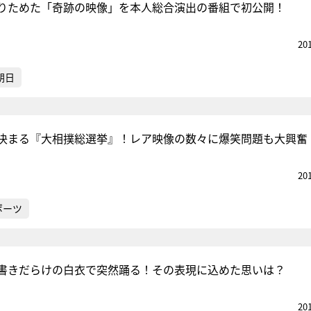
りためた「奇跡の映像」を本人総合演出の番組で初公開！
20
朝日
決まる『大相撲総選挙』！レア映像の数々に爆笑問題も大興奮
20
ポーツ
書きだらけの白衣で突然踊る！その表現に込めた思いは？
20