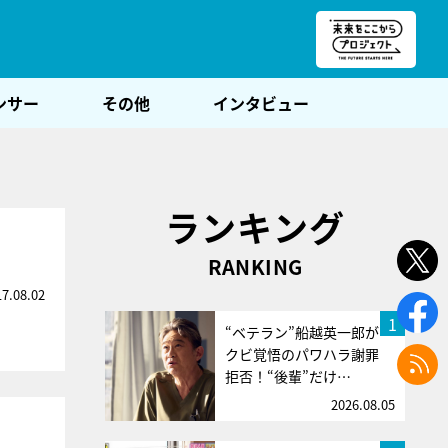
朝POST
ンサー
その他
インタビュー
ランキング
RANKING
17.08.02
1
“ベテラン”船越英一郎が
クビ覚悟のパワハラ謝罪
拒否！“後輩”だけ…
2026.08.05