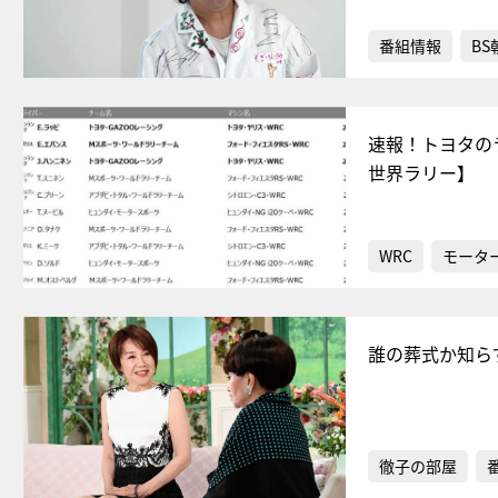
番組情報
BS
速報！トヨタの
世界ラリー】
WRC
モータ
誰の葬式か知ら
徹子の部屋