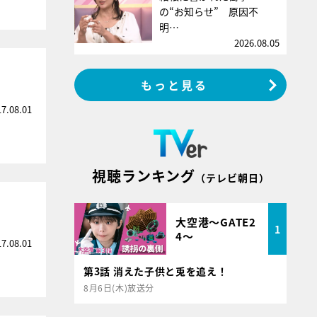
の“お知らせ” 原因不
明…
2026.08.05
もっと見る
17.08.01
視聴ランキング
（テレビ朝日）
大空港～GATE2
1
4～
17.08.01
第3話 消えた子供と兎を追え！
8月6日(木)放送分