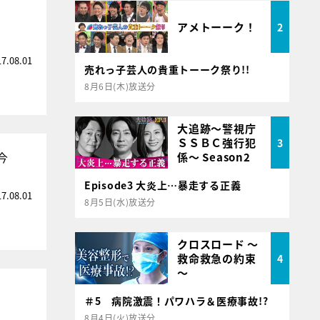
アメトーーク！
2
17.08.01
売れっ子芸人の貴重トーーク祭り!!
8月6日(木)放送分
大追跡～警視庁
ＳＳＢＣ強行犯
3
今
係～ Season2
Episode3 大炎上…暴走する正義
17.08.01
8月5日(水)放送分
クロスロード ～
救命救急の約束
4
～
＃5 病院激震！パワハラ＆医療事故!?
8月4日(火)放送分