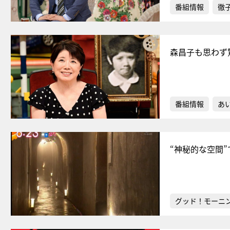
番組情報
徹
森昌子も思わず
番組情報
あ
“神秘的な空間
グッド！モーニ