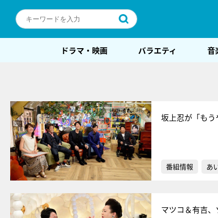
ドラマ・映画
バラエティ
音
坂上忍が「もう
番組情報
あ
マツコ＆有吉、