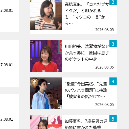
2
高橋真麻、「コネだブサ
17.08.01
イクだ」と叩かれる
も…“マツコの一言”か
ら…
2026.08.05
3
川田裕美、洗濯物がなぜ
か真っ赤に！原因は息子
のポケットの中身…
17.08.01
2026.08.05
4
“後輩”今田美桜、“先輩
のパワハラ問題”に持論
「被害者の話だけで…
2026.08.05
5
17.08.01
加藤夏希、7歳長男の連
絡帳に書かれた衝撃