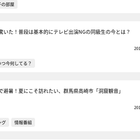
子の部屋
驚いた！普段は基本的にテレビ出演NGの同級生の今とは？
20
いつ今何してる？
”で避暑！夏にこそ訪れたい、群馬県高崎市「洞窟観音」
20
ング
情報番組