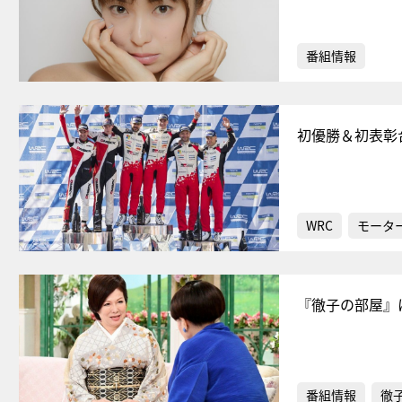
番組情報
初優勝＆初表彰
WRC
モータ
『徹子の部屋』
番組情報
徹