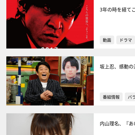
3年の時を経て
動画
ドラマ
坂上忍、感動の
番組情報
バ
内山理名、『あ