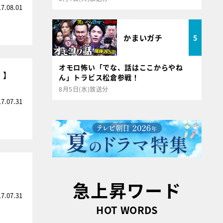
17.08.01
かまいガチ
5
オモロ怖い「でな、話はここからやね
）】
ん」トラビス松倉参戦！
8月5日(水)放送分
17.07.31
急上昇ワード
17.07.31
HOT WORDS