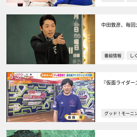
中田敦彦、毎回
番組情報
し
『仮面ライダー
グッド！モーニ