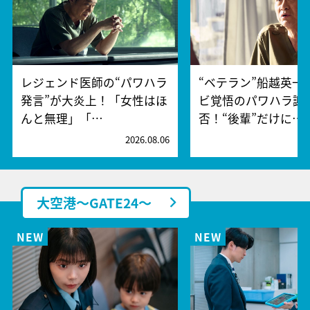
レジェンド医師の“パワハラ
“ベテラン”船越英一
発言”が大炎上！「女性はほ
ビ覚悟のパワハラ謝
んと無理」「…
否！“後輩”だけに…
2026.08.06
2
大空港～GATE24～