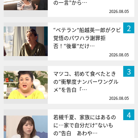
の一言”から…
2026.08.05
2
“ベテラン”船越英一郎がクビ
覚悟のパワハラ謝罪拒
否！“後輩”だけ…
2026.08.05
3
マツコ、初めて食べたとき
の“衝撃度ナンバーワングル
メ”を告白「…
2026.08.05
4
若槻千夏、家族にはあるの
に…家で自分だけ“ないも
の”告白 あわや…