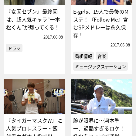
『女囚セブン』最終回
E-girls、19人で最後のM
は、超人気キャラ“一本
ステ！『Follow Me』含
松くん”が帰ってくる！
むSPメドレーは永久保
存！
2017.06.08
2017.06.08
ドラマ
番組情報
音楽
ミュージックステーション
『タイガーマスクW』に
腕が限界に…河本準
人気プロレスラー・飯
一、過酷すぎるロケ！