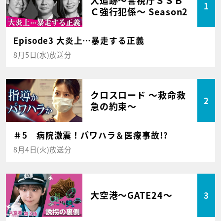
1
Ｃ強行犯係～ Season2
Episode3 大炎上…暴走する正義
8月5日(水)放送分
クロスロード ～救命救
2
急の約束～
＃5 病院激震！パワハラ＆医療事故!?
8月4日(火)放送分
大空港～GATE24～
3