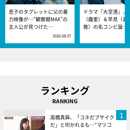
息子のタブレットに父の暴
ドラマ『大空港』、
力映像が…“観察眼MAX”の
（趣里）＆早見（眞
主人公が見つけた…
敦）の名コンビ誕…
2026.08.07
2
ランキング
RANKING
1
高橋真麻、「コネだブサイク
だ」と叩かれるも…“マツコ