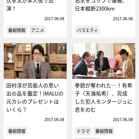
伏幸太が本人役で出
名水をコップで運搬、
演！
日本縦断2300km
2017.06.08
2017.06.08
番組情報
アニメ
バラエティ
田村淳が芸能人の思い
拳銃が奪われた…！有希
出の品を鑑定！IMALUの
子（天海祐希）、完成
元カレのプレゼントは
した犯人モンタージュに
いくら？
息をのむ
2017.06.08
2017.06.08
番組情報
ドラマ
番組情報