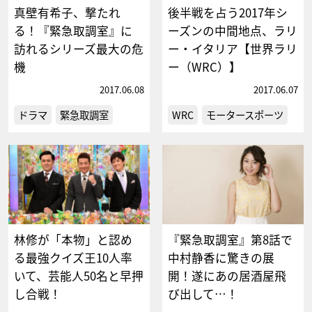
真壁有希子、撃たれ
後半戦を占う2017年シ
る！『緊急取調室』に
ーズンの中間地点、ラリ
訪れるシリーズ最大の危
ー・イタリア【世界ラリ
機
ー（WRC）】
2017.06.08
2017.06.07
ドラマ
緊急取調室
WRC
モータースポーツ
林修が「本物」と認め
『緊急取調室』第8話で
る最強クイズ王10人率
中村静香に驚きの展
いて、芸能人50名と早押
開！遂にあの居酒屋飛
し合戦！
び出して…！