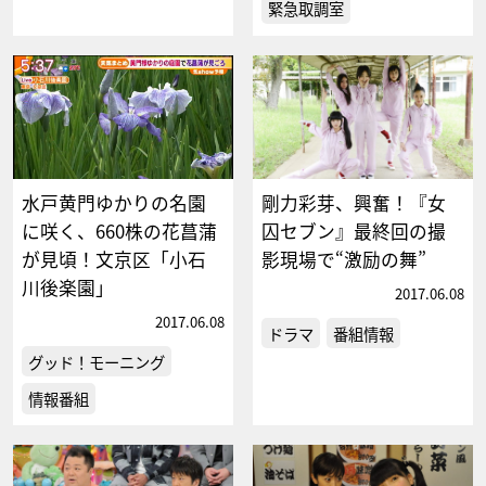
緊急取調室
水戸黄門ゆかりの名園
剛力彩芽、興奮！『女
に咲く、660株の花菖蒲
囚セブン』最終回の撮
が見頃！文京区「小石
影現場で“激励の舞”
川後楽園」
2017.06.08
2017.06.08
ドラマ
番組情報
グッド！モーニング
情報番組