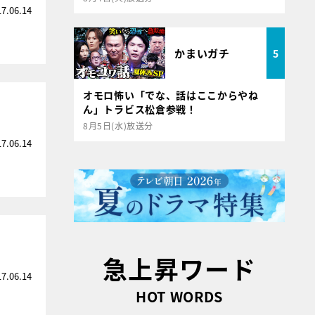
17.06.14
かまいガチ
5
オモロ怖い「でな、話はここからやね
ん」トラビス松倉参戦！
8月5日(水)放送分
17.06.14
急上昇ワード
17.06.14
HOT WORDS