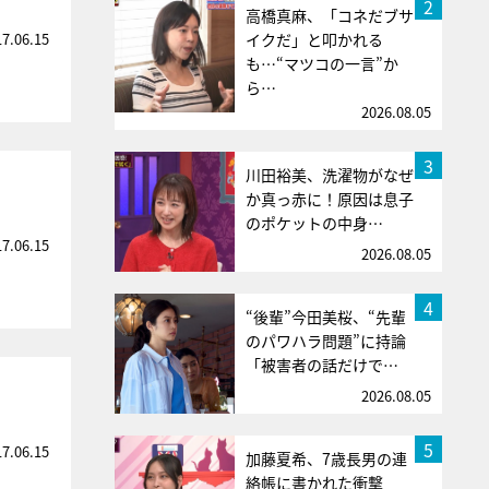
2
高橋真麻、「コネだブサ
17.06.15
イクだ」と叩かれる
も…“マツコの一言”か
ら…
2026.08.05
3
川田裕美、洗濯物がなぜ
か真っ赤に！原因は息子
のポケットの中身…
17.06.15
2026.08.05
4
“後輩”今田美桜、“先輩
のパワハラ問題”に持論
「被害者の話だけで…
2026.08.05
5
17.06.15
加藤夏希、7歳長男の連
絡帳に書かれた衝撃