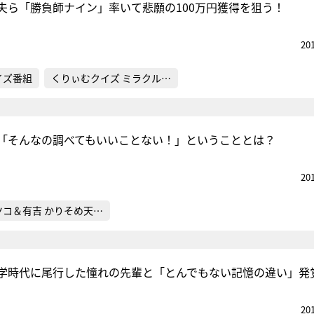
夫ら「勝負師ナイン」率いて悲願の100万円獲得を狙う！
20
イズ番組
くりぃむクイズ ミラクル…
「そんなの調べてもいいことない！」ということとは？
20
ツコ＆有吉 かりそめ天…
学時代に尾行した憧れの先輩と「とんでもない記憶の違い」発
20