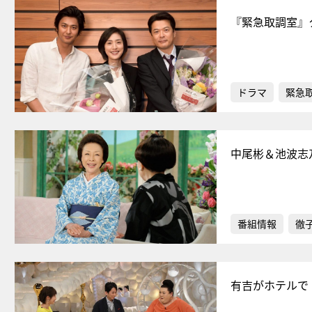
『緊急取調室』
ドラマ
緊急
中尾彬＆池波志
番組情報
徹
有吉がホテルで