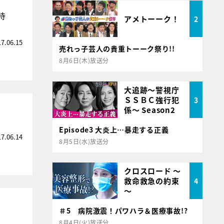
待
アメトーーク！
2
17.06.15
売れっ子芸人の貴重トーーク祭り!!
8月6日(木)放送分
大追跡～警視庁
ＳＳＢＣ強行犯
3
係～ Season2
Episode3 大炎上…暴走する正義
17.06.14
8月5日(水)放送分
クロスロード ～
救命救急の約束
4
～
＃5 病院激震！パワハラ＆医療事故!?
8月4日(火)放送分