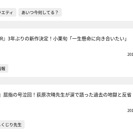
ラエティ
あいつ今何してる？
DER』3年ぶりの新作決定！小栗旬「一生懸命に向き合いたい」
20
情報
』屈指の号泣回！荻原次晴先生が涙で語った過去の地獄と反省
20
しくじり先生