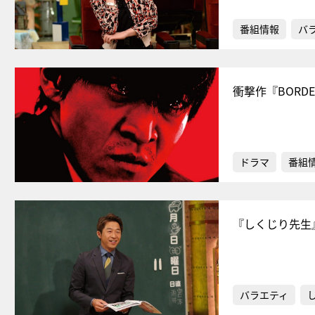
番組情報
バ
衝撃作『BOR
ドラマ
番組
『しくじり先生
バラエティ