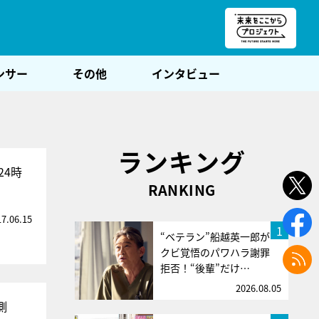
朝POST
ンサー
その他
インタビュー
ランキング
24時
RANKING
17.06.15
1
“ベテラン”船越英一郎が
クビ覚悟のパワハラ謝罪
拒否！“後輩”だけ…
2026.08.05
側