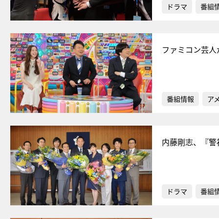
ドラマ
番組
ファミコン芸人
番組情報
ア
内藤剛志、『警
ドラマ
番組