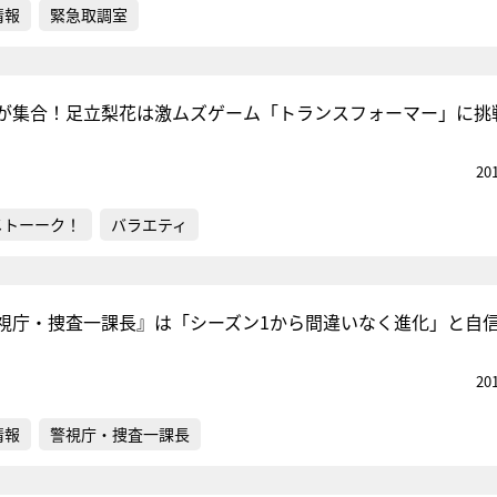
情報
緊急取調室
が集合！足立梨花は激ムズゲーム「トランスフォーマー」に挑
20
メトーーク！
バラエティ
視庁・捜査一課長』は「シーズン1から間違いなく進化」と自
20
情報
警視庁・捜査一課長