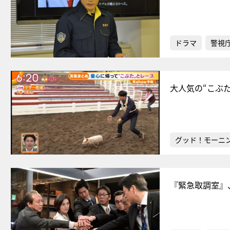
ドラマ
警視
大人気の“こぶ
グッド！モーニ
『緊急取調室』