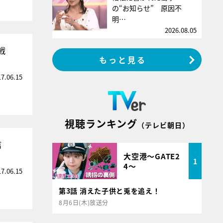
の“お知らせ” 原因不
明…
2026.08.05
戦
もっと見る
17.06.15
視聴ランキング
（テレビ朝日）
信
大空港～GATE2
1
4～
17.06.15
第3話 消えた子供と兎を追え！
8月6日(木)放送分