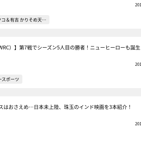
20
ツコ＆有吉 かりそめ天…
WRC）】第7戦でシーズン5人目の勝者！ニューヒーローも誕生
20
ースポーツ
スはおさえめ…日本未上陸、珠玉のインド映画を3本紹介！
20