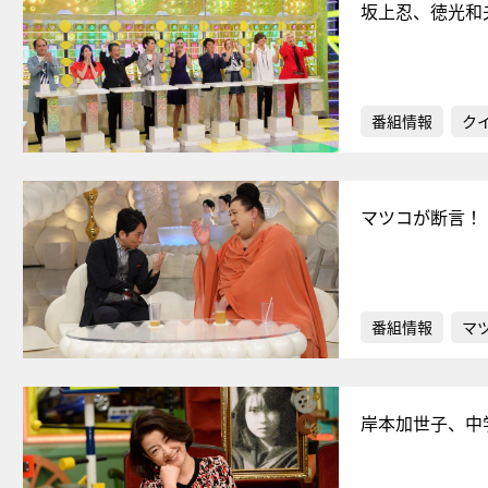
坂上忍、徳光和
番組情報
ク
マツコが断言！
番組情報
マ
岸本加世子、中