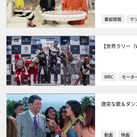
番組情報
マ
【世界ラリー（
WRC
モータ
唐突な歌＆ダン
動画
映画