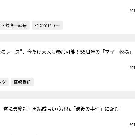
20
庁・捜査一課長
インタビュー
たのレース”、今だけ大人も参加可能！55周年の「マザー牧場」
20
ング
情報番組
、遂に最終話！再編成言い渡され「最後の事件」に臨む
20