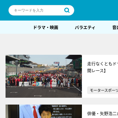
ドラマ・映画
バラエティ
音
走行なくともド
間レース】
モータースポー
俳優・矢野浩二