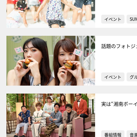
イベント
SU
話題のフォトジ
イベント
グ
実は“湘南ボー
番組情報
音