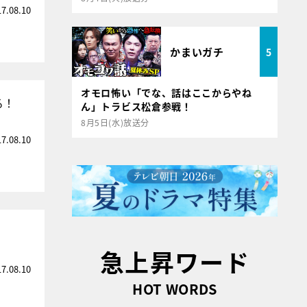
17.08.10
かまいガチ
5
オモロ怖い「でな、話はここからやね
る！
ん」トラビス松倉参戦！
8月5日(水)放送分
17.08.10
急上昇ワード
17.08.10
HOT WORDS