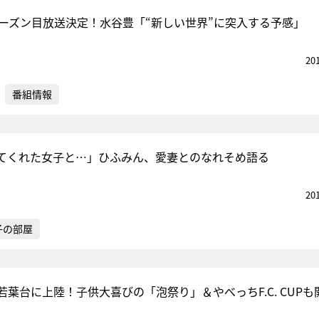
シーズン目放送決定！水谷豊「“新しい世界”に突入する予感」
20
番組情報
てくれた女子と…」ひふみん、愛妻とのなれそめ語る
20
子の部屋
葉台に上陸！子供大喜びの「泡祭り」＆やべっちF.C. CUPも