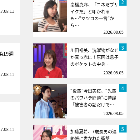
2
高橋真麻、「コネだブサ
17.08.11
イクだ」と叩かれる
も…“マツコの一言”か
ら…
2026.08.05
3
川田裕美、洗濯物がなぜ
19週
か真っ赤に！原因は息子
のポケットの中身…
2026.08.05
17.08.11
4
“後輩”今田美桜、“先輩
のパワハラ問題”に持論
「被害者の話だけで…
2026.08.05
5
17.08.11
加藤夏希、7歳長男の連
絡帳に書かれた衝撃