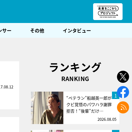
朝POST
ンサー
その他
インタビュー
ランキング
RANKING
17.08.12
1
“ベテラン”船越英一郎が
クビ覚悟のパワハラ謝罪
拒否！“後輩”だけ…
2026.08.05
」