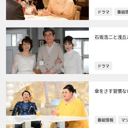
ドラマ
番組
石坂浩二と浅丘
ドラマ
傘をさす習慣な
番組情報
マ