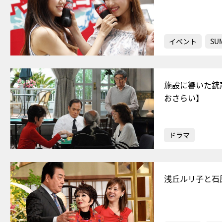
イベント
SU
施設に響いた銃
おさらい】
ドラマ
浅丘ルリ子と石