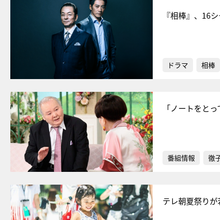
『相棒』、16
ドラマ
相棒
「ノートをとっ
番組情報
徹
テレ朝夏祭りが若