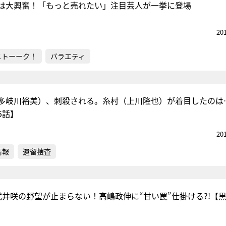
は大興奮！「もっと売れたい」注目芸人が一挙に登場
20
メトーーク！
バラエティ
多岐川裕美）、刺殺される。糸村（上川隆也）が着目したのは
5話】
20
情報
遺留捜査
武井咲の野望が止まらない！高嶋政伸に“甘い罠”仕掛ける?!【