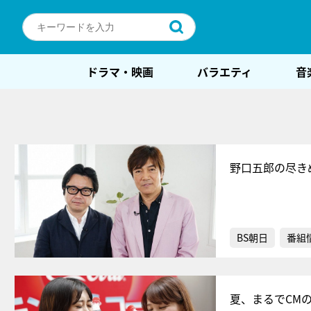
ドラマ・映画
バラエティ
音
野口五郎の尽き
BS朝日
番組
夏、まるでCM