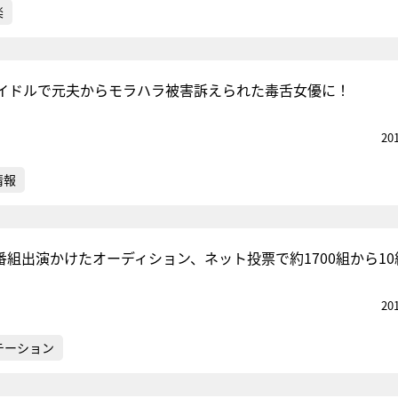
楽
イドルで元夫からモラハラ被害訴えられた毒舌女優に！
20
情報
番組出演かけたオーディション、ネット投票で約1700組から10
20
テーション