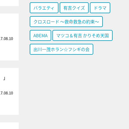
バラエティ
有吉クイズ
ドラマ
クロスロード ～救命救急の約束～
ABEMA
マツコ＆有吉 かりそめ天国
17.08.10
出川一茂ホラン☆フシギの会
）」
17.08.10