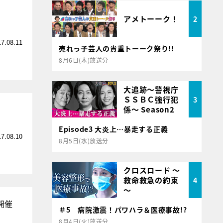
アメトーーク！
2
17.08.11
売れっ子芸人の貴重トーーク祭り!!
8月6日(木)放送分
大追跡～警視庁
ＳＳＢＣ強行犯
3
係～ Season2
Episode3 大炎上…暴走する正義
17.08.10
8月5日(水)放送分
クロスロード ～
救命救急の約束
4
～
開催
＃5 病院激震！パワハラ＆医療事故!?
8月4日(火)放送分