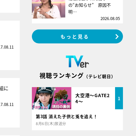
の“お知らせ” 原因不
明…
2026.08.05
もっと見る
17.08.11
視聴ランキング
（テレビ朝日）
組に
大空港～GATE2
1
4～
17.08.11
第3話 消えた子供と兎を追え！
8月6日(木)放送分