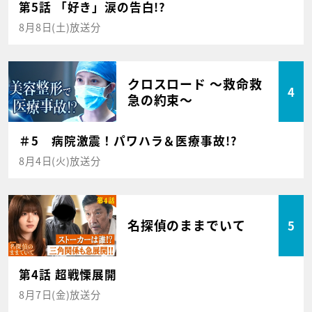
第5話 「好き」涙の告白!?
8月8日(土)放送分
クロスロード ～救命救
4
急の約束～
＃5 病院激震！パワハラ＆医療事故!?
8月4日(火)放送分
名探偵のままでいて
5
第4話 超戦慄展開
8月7日(金)放送分