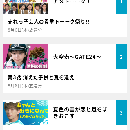
アメトーーク！
1
売れっ子芸人の貴重トーーク祭り!!
8月6日(木)放送分
大空港～GATE24～
2
第3話 消えた子供と兎を追え！
8月6日(木)放送分
夏色の雲が恋と嵐をま
3
きおこす