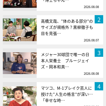
『博士ちゃん…
2026.08.08
2
高橋文哉、“体のある部分”の
サイズが規格外？黒柳徹子も
目を見張…
2026.08.07
3
メジャー30球団で唯一の日
本人栄養士 ブルージェイ
ズ・岡本和真…
2026.08.08
4
マツコ、M-1ブレイク芸人に
授けた“人生の格言”が深い…
「幸せな時…