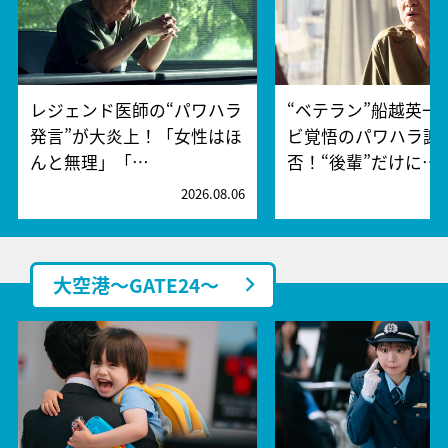
レジェンド医師の“パワハラ
“ベテラン”船越英一
発言”が大炎上！「女性はほ
ビ覚悟のパワハラ謝
んと無理」「…
否！“後輩”だけに…
2026.08.06
2
大空港～GATE24～