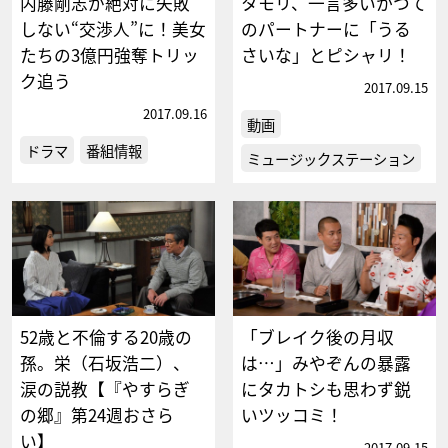
内藤剛志が絶対に失敗
タモリ、一言多いかつて
しない“交渉人”に！美女
のパートナーに「うる
たちの3億円強奪トリッ
さいな」とピシャリ！
ク追う
2017.09.15
2017.09.16
動画
ドラマ
番組情報
ミュージックステーション
52歳と不倫する20歳の
「ブレイク後の月収
孫。栄（石坂浩二）、
は…」みやぞんの暴露
涙の説教【『やすらぎ
にタカトシも思わず鋭
の郷』第24週おさら
いツッコミ！
い】
2017.09.15