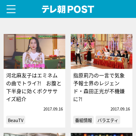
menu
テレ朝POST
河北麻友子はエミネム
指原莉乃の一言で気象
の曲でトライ?! お腹と
予報士界のレジェン
下半身に効くボクササ
ド・森田正光が不機嫌
イズ紹介
に?!
2017.09.16
2017.09.16
BeauTV
番組情報
バラエティ