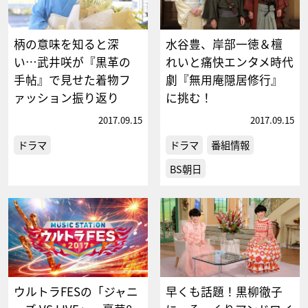
柄の意味を知ると深
水谷豊、岸部一徳＆檀
い…武井咲が『黒革の
れいと痛快エンタメ時代
手帖』で見せた着物フ
劇『無用庵隠居修行』
ァッション振り返り
に挑む！
2017.09.15
2017.09.15
ドラマ
ドラマ
番組情報
BS朝日
ウルトラFESの「ジャニ
早くも話題！黒柳徹子