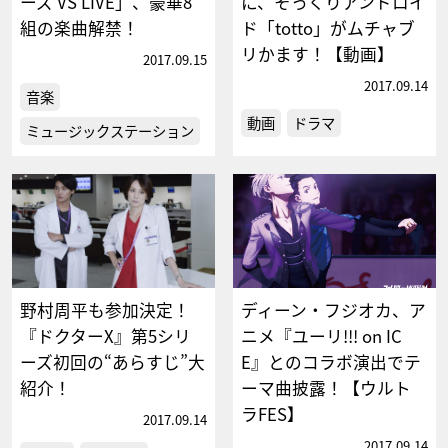
ーズ VS LIVE」、豪華8
に、そっくりアンドロイ
組の楽曲解禁！
ド「totto」がムチャブ
リかます！【動画】
2017.09.15
2017.09.14
音楽
動画
ドラマ
ミュージックステーション
野村周平も参加決定！
ディーン・フジオカ、ア
『ドクターX』第5シリ
ニメ『ユーリ!!! on IC
ーズ初回の“あらすじ”大
E』とのコラボ演出でテ
紹介！
ーマ曲披露！【ウルト
ラFES】
2017.09.14
2017.09.14