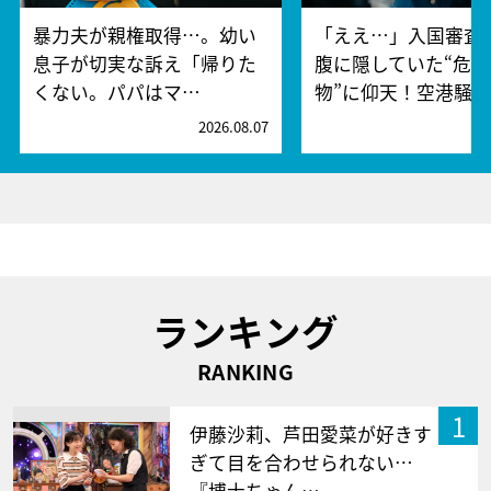
暴力夫が親権取得…。幼い
「ええ…」入国審査
息子が切実な訴え「帰りた
腹に隠していた“危険
くない。パパはマ…
物”に仰天！空港騒
2026.08.07
2
ランキング
RANKING
1
伊藤沙莉、芦田愛菜が好きす
ぎて目を合わせられない…