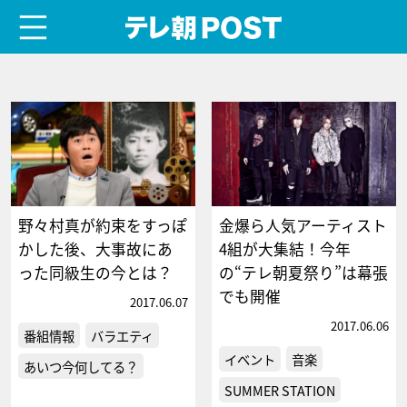
menu
テレ朝POST
野々村真が約束をすっぽ
金爆ら人気アーティスト
かした後、大事故にあ
4組が大集結！今年
った同級生の今とは？
の“テレ朝夏祭り”は幕張
でも開催
2017.06.07
2017.06.06
番組情報
バラエティ
イベント
音楽
あいつ今何してる？
SUMMER STATION