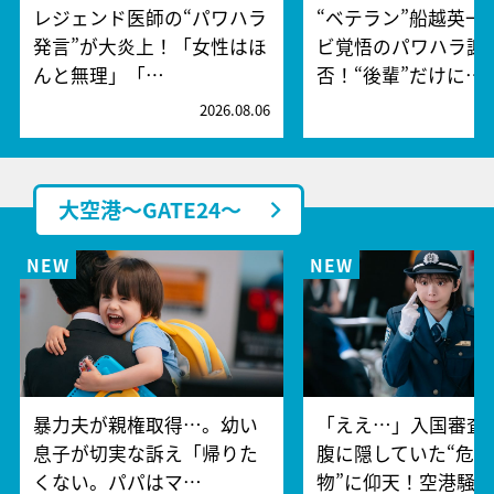
レジェンド医師の“パワハラ
“ベテラン”船越英一
発言”が大炎上！「女性はほ
ビ覚悟のパワハラ謝
んと無理」「…
否！“後輩”だけに…
2026.08.06
2
大空港～GATE24～
暴力夫が親権取得…。幼い
「ええ…」入国審査
息子が切実な訴え「帰りた
腹に隠していた“危険
くない。パパはマ…
物”に仰天！空港騒