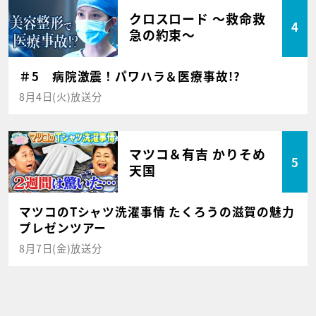
クロスロード ～救命救
4
急の約束～
＃5 病院激震！パワハラ＆医療事故!?
8月4日(火)放送分
マツコ＆有吉 かりそめ
5
天国
マツコのTシャツ洗濯事情 たくろうの滋賀の魅力
プレゼンツアー
8月7日(金)放送分