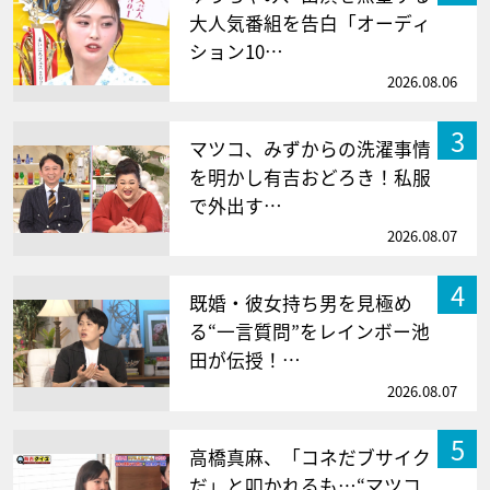
大人気番組を告白「オーディ
ション10…
2026.08.06
3
マツコ、みずからの洗濯事情
を明かし有吉おどろき！私服
で外出す…
2026.08.07
4
既婚・彼女持ち男を見極め
る“一言質問”をレインボー池
田が伝授！…
2026.08.07
5
高橋真麻、「コネだブサイク
だ」と叩かれるも…“マツコ