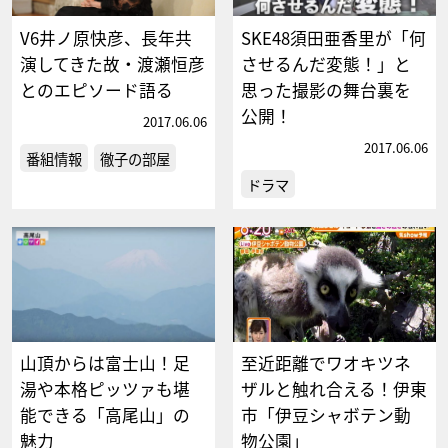
V6井ノ原快彦、長年共
SKE48須田亜香里が「何
演してきた故・渡瀬恒彦
させるんだ変態！」と
とのエピソード語る
思った撮影の舞台裏を
公開！
2017.06.06
2017.06.06
番組情報
徹子の部屋
ドラマ
山頂からは富士山！足
至近距離でワオキツネ
湯や本格ピッツァも堪
ザルと触れ合える！伊東
能できる「高尾山」の
市「伊豆シャボテン動
魅力
物公園」