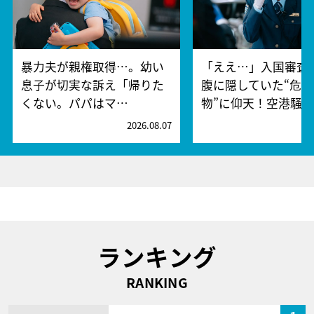
暴力夫が親権取得…。幼い
「ええ…」入国審査
息子が切実な訴え「帰りた
腹に隠していた“危険
くない。パパはマ…
物”に仰天！空港騒
2026.08.07
2
ランキング
RANKING