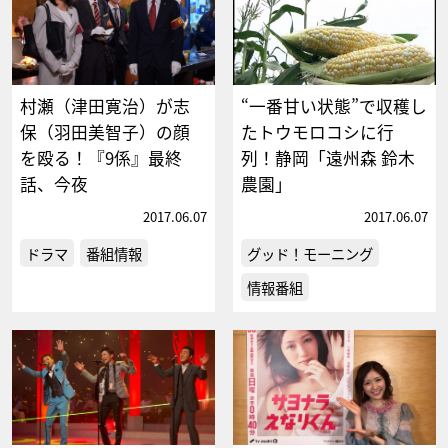
村瀬（津田寛治）が志
“一番甘い状態”で収穫し
保（羽田美智子）の顔
たトウモロコシに行
を殴る！『9係』最終
列！静岡「遠州森 鈴木
話、今夜
農園」
2017.06.07
2017.06.07
ドラマ
番組情報
グッド！モーニング
情報番組