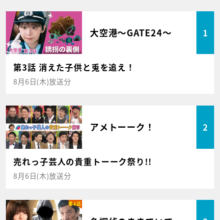
大空港～GATE24～
1
第3話 消えた子供と兎を追え！
8月6日(木)放送分
アメトーーク！
2
売れっ子芸人の貴重トーーク祭り!!
8月6日(木)放送分