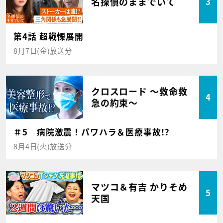
名探偵のままでいて
3
第4話 超戦慄展開
8月7日(金)放送分
クロスロード ～救命救
4
急の約束～
＃5 病院激震！パワハラ＆医療事故!?
8月4日(火)放送分
マツコ＆有吉 かりそめ
5
天国