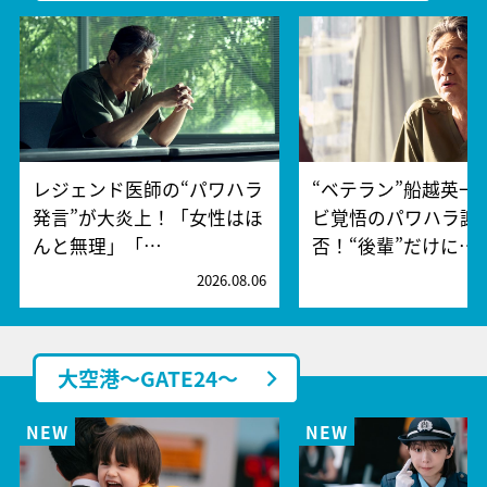
レジェンド医師の“パワハラ
“ベテラン”船越英一
発言”が大炎上！「女性はほ
ビ覚悟のパワハラ謝
んと無理」「…
否！“後輩”だけに…
2026.08.06
2
大空港～GATE24～