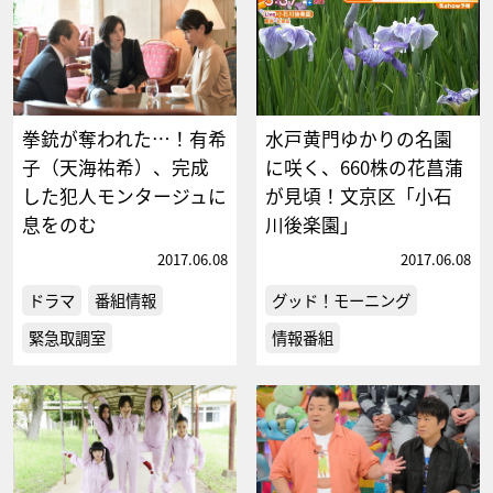
拳銃が奪われた…！有希
水戸黄門ゆかりの名園
子（天海祐希）、完成
に咲く、660株の花菖蒲
した犯人モンタージュに
が見頃！文京区「小石
息をのむ
川後楽園」
2017.06.08
2017.06.08
ドラマ
番組情報
グッド！モーニング
緊急取調室
情報番組