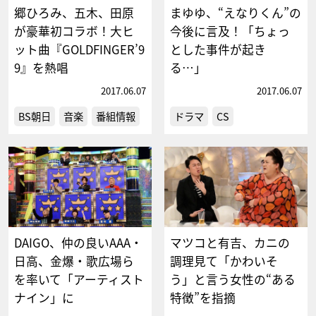
郷ひろみ、五木、田原
まゆゆ、“えなりくん”の
が豪華初コラボ！大ヒ
今後に言及！「ちょっ
ット曲『GOLDFINGER’9
とした事件が起き
9』を熱唱
る…」
2017.06.07
2017.06.07
BS朝日
音楽
番組情報
ドラマ
CS
DAIGO、仲の良いAAA・
マツコと有吉、カニの
日高、金爆・歌広場ら
調理見て「かわいそ
を率いて「アーティスト
う」と言う女性の“ある
ナイン」に
特徴”を指摘