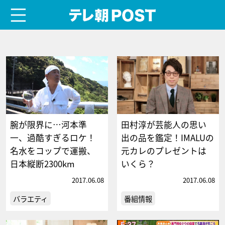
menu
テレ朝POST
腕が限界に…河本準
田村淳が芸能人の思い
一、過酷すぎるロケ！
出の品を鑑定！IMALUの
名水をコップで運搬、
元カレのプレゼントは
日本縦断2300km
いくら？
2017.06.08
2017.06.08
バラエティ
番組情報