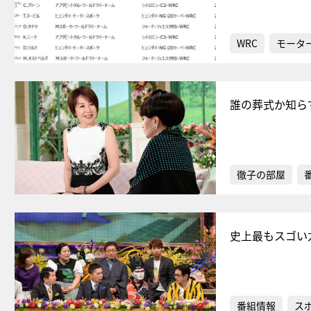
WRC
モータ
誰の葬式か知ら
徹子の部屋
史上最もスゴい
番組情報
ス