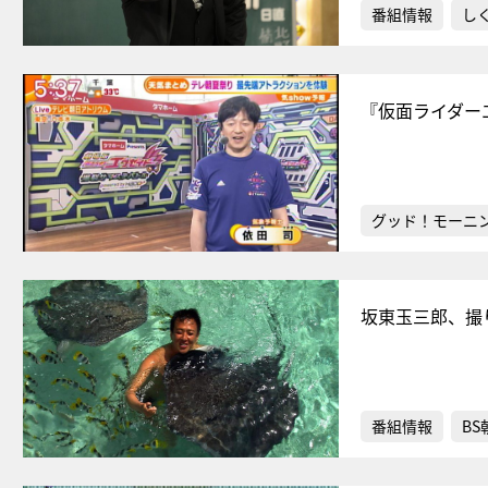
番組情報
し
『仮面ライダー
グッド！モーニ
坂東玉三郎、撮
番組情報
BS