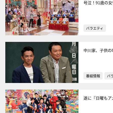
号泣！91歳の
バラエティ
中川家、子供の
番組情報
バ
遂に『日曜もア