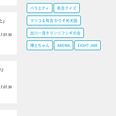
バラエティ
有吉クイズ
た」
マツコ＆有吉 かりそめ天国
出川一茂ホラン☆フシギの会
17.07.30
博士ちゃん
ABEMA
EIGHT-JAM
リ
17.07.30