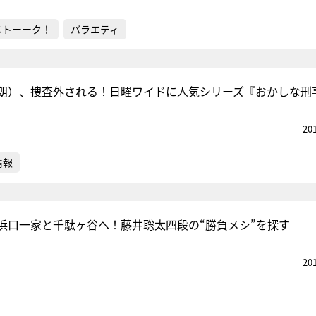
メトーーク！
バラエティ
朗）、捜査外される！日曜ワイドに人気シリーズ『おかしな刑
20
情報
浜口一家と千駄ヶ谷へ！藤井聡太四段の“勝負メシ”を探す
20