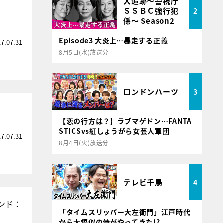
大追跡～警視庁
ＳＳＢＣ強行犯
2
係～ Season2
Episode3 大炎上…暴走する正義
17.07.31
8月5日(水)放送分
ロンドンハーツ
3
【恋の行方は？】ラブマゲドン…FANTA
STICSvs紅しょうがら女芸人軍団
17.07.31
8月4日(火)放送分
テレビ千鳥
4
ンド：
「タイムスリッパー大左衛門」江戸時代
から大悟似の侍がやってきた!?