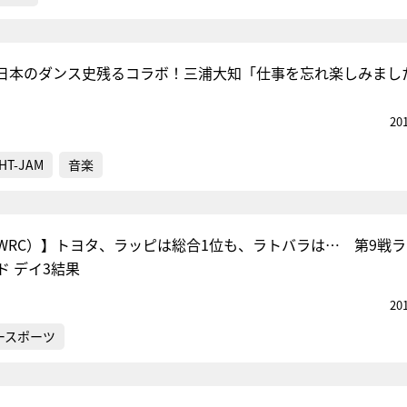
日本のダンス史残るコラボ！三浦大知「仕事を忘れ楽しみまし
20
HT-JAM
音楽
WRC）】トヨタ、ラッピは総合1位も、ラトバラは… 第9戦ラ
ド デイ3結果
20
ースポーツ