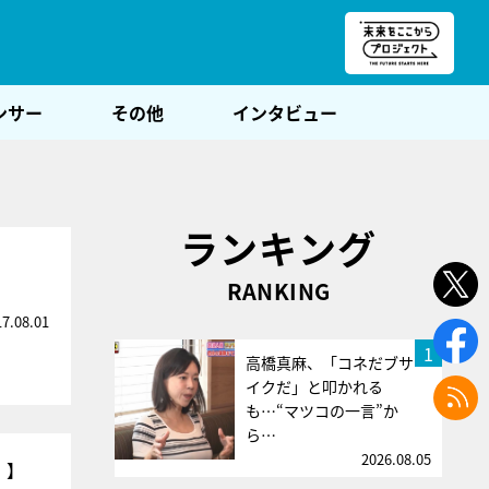
朝POST
ンサー
その他
インタビュー
ランキング
RANKING
17.08.01
1
高橋真麻、「コネだブサ
イクだ」と叩かれる
も…“マツコの一言”か
ら…
2026.08.05
）】