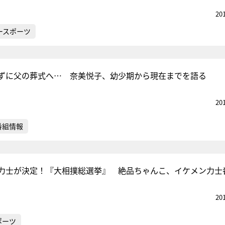
20
ースポーツ
ずに父の葬式へ… 奈美悦子、幼少期から現在までを語る
20
番組情報
力士が決定！『大相撲総選挙』 絶品ちゃんこ、イケメン力士
20
ポーツ