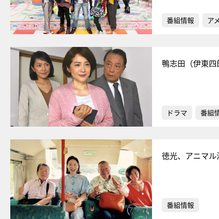
番組情報
ア
鴨志田（伊東四
ドラマ
番組
徳光、アニマル
番組情報