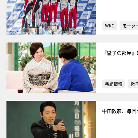
WRC
モータ
『徹子の部屋』
番組情報
徹
中田敦彦、毎回