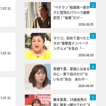
2
“ベテラン”船越英一郎が
17.07.31
クビ覚悟のパワハラ謝罪
拒否！“後輩”だけ…
2026.08.05
3
マツコ、初めて食べたと
きの“衝撃度ナンバーワ
ングルメ”を告白「…
17.07.31
2026.08.05
4
若槻千夏、家族にはある
のに…家で自分だけ“な
いもの”告白 あわや…
2026.08.05
5
17.07.31
藤本美貴、14歳長男の
服に異変→聞かされた“4