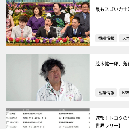
最もスゴい力士
番組情報
ス
茂木健一郎、落
番組情報
BS
速報！トヨタの
世界ラリー】