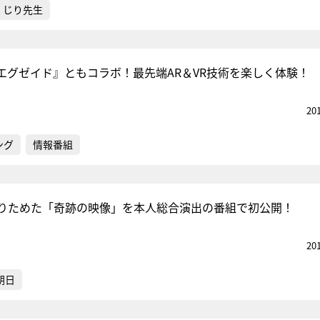
くじり先生
エグゼイド』ともコラボ！最先端AR＆VR技術を楽しく体験！
20
ング
情報番組
りためた「奇跡の映像」を本人総合演出の番組で初公開！
20
朝日