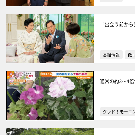
「出会う前から
番組情報
徹
通常の約3〜4
グッド！モーニ