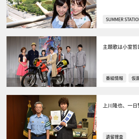
SUMMER STATIO
主題歌は小室哲
番組情報
仮
上川隆也、一日
遺留捜査