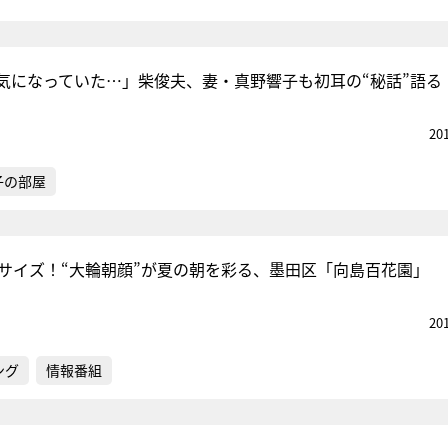
気になっていた…」柴俊夫、妻・真野響子も初耳の“秘話”語る
20
子の部屋
倍サイズ！“大輪朝顔”が夏の朝を彩る、墨田区「向島百花園」
20
ング
情報番組