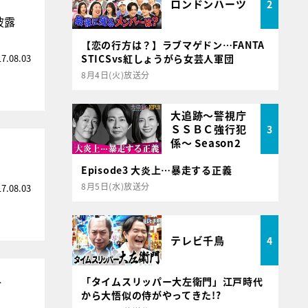
ロンドンハーツ
2
披露
【恋の行方は？】ラブマゲドン…FANTA
17.08.03
STICSvs紅しょうがら女芸人軍団
8月4日(火)放送分
大追跡～警視庁
ＳＳＢＣ強行犯
3
係～ Season2
Episode3 大炎上…暴走する正義
8月5日(水)放送分
17.08.03
テレビ千鳥
4
ト
「タイムスリッパー大左衛門」江戸時代
から大悟似の侍がやってきた!?