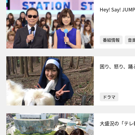
Hey! Say
番組情報
音
困り、怒り、踊
ドラマ
大盛況の「テレ