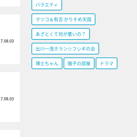
バラエティ
マツコ＆有吉 かりそめ天国
あざとくて何が悪いの？
17.08.03
出川一茂ホラン☆フシギの会
博士ちゃん
徹子の部屋
ドラマ
17.08.03