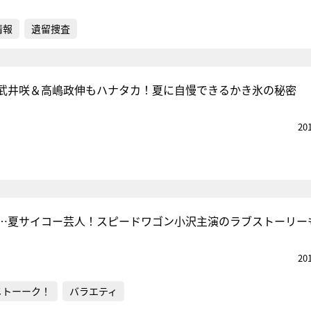
情報
遺留捜査
武井咲＆高嶋政伸もハナタカ！夏に自慢できるかき氷の秘密
20
…夏サイコー芸人！スピードワゴン小沢主演のラブストーリー
20
メトーーク！
バラエティ