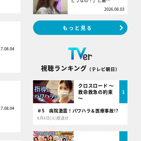
どうなの？」と厳…
2026.08.03
もっと見る
17.08.04
視聴ランキング
（テレビ朝日）
クロスロード ～
救命救急の約束
1
～
17.08.04
＃5 病院激震！パワハラ＆医療事故!?
8月4日(火)放送分