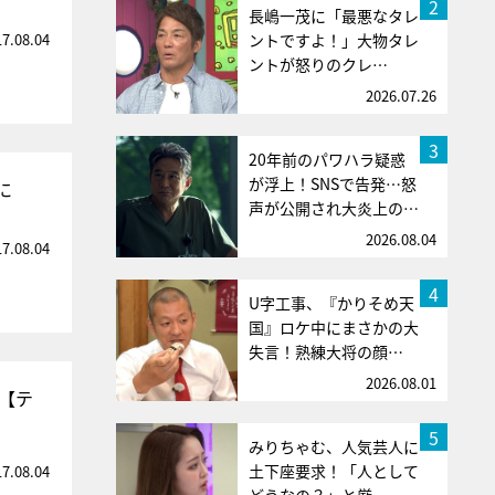
2
長嶋一茂に「最悪なタレ
17.08.04
ントですよ！」大物タレ
ントが怒りのクレ…
2026.07.26
3
20年前のパワハラ疑惑
が浮上！SNSで告発…怒
に
声が公開され大炎上の…
2026.08.04
17.08.04
4
U字工事、『かりそめ天
国』ロケ中にまさかの大
失言！熟練大将の顔…
2026.08.01
【テ
5
みりちゃむ、人気芸人に
土下座要求！「人として
17.08.04