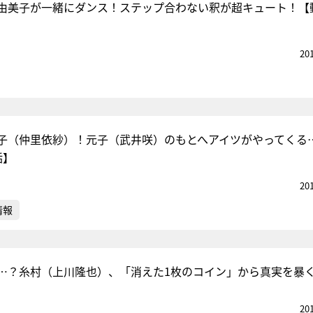
由美子が一緒にダンス！ステップ合わない釈が超キュート！【
20
子（仲里依紗）！元子（武井咲）のもとへアイツがやってくる
話】
20
情報
…？糸村（上川隆也）、「消えた1枚のコイン」から真実を暴
20