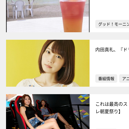
グッド！モーニ
内田真礼、『ド
番組情報
ア
これは最高のス
レ朝夏祭り】