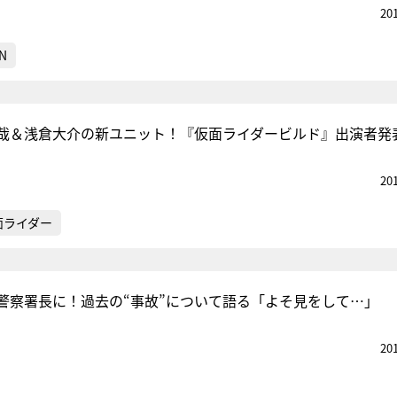
20
N
哉＆浅倉大介の新ユニット！『仮面ライダービルド』出演者発
20
面ライダー
警察署長に！過去の“事故”について語る「よそ見をして…」
20