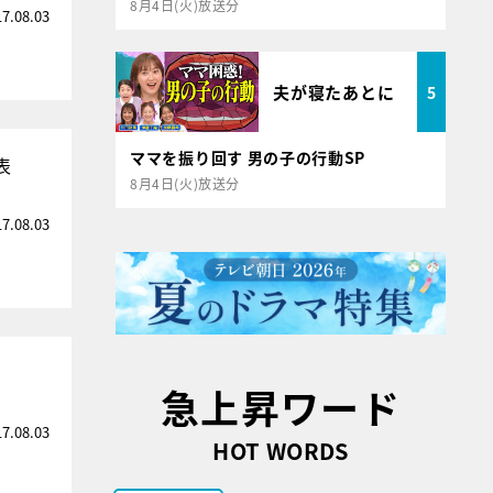
8月4日(火)放送分
17.08.03
夫が寝たあとに
5
ママを振り回す 男の子の行動SP
表
8月4日(火)放送分
17.08.03
急上昇ワード
17.08.03
HOT WORDS