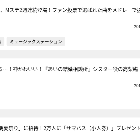
! JUMP、Mステ2週連続登場！ファン投票で選ばれた曲をメドレーで
20
楽
ミュージックステーション
る…！神かわいい！『あいの結婚相談所』シスター役の高梨臨
20
朝夏祭り」に招待！2万人に「サマパス（小人券）」プレゼン