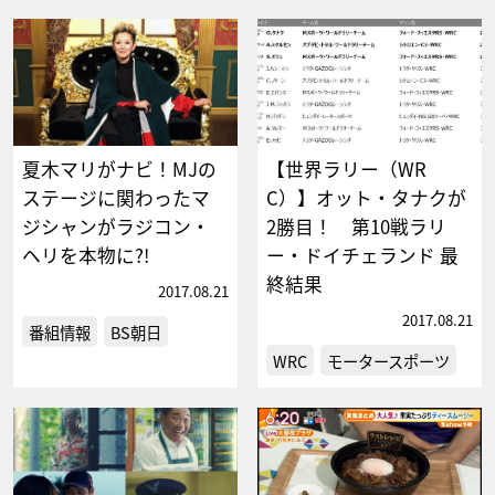
夏木マリがナビ！MJの
【世界ラリー（WR
ステージに関わったマ
C）】オット・タナクが
ジシャンがラジコン・
2勝目！ 第10戦ラリ
ヘリを本物に?!
ー・ドイチェランド 最
終結果
2017.08.21
2017.08.21
番組情報
BS朝日
WRC
モータースポーツ