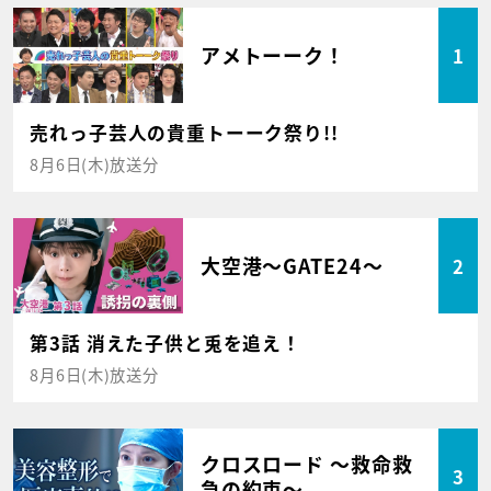
アメトーーク！
1
売れっ子芸人の貴重トーーク祭り!!
8月6日(木)放送分
大空港～GATE24～
2
第3話 消えた子供と兎を追え！
8月6日(木)放送分
クロスロード ～救命救
3
急の約束～