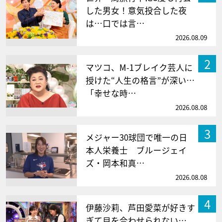
した男女！意気投合した夜
は…口では言…
2026.08.09
2
マツコ、M-1ブレイク芸人に
授けた“人生の格言”が深い…
「幸せな時…
2026.08.08
3
メジャー30球団で唯一の日
本人栄養士 ブルージェイ
ズ・岡本和真…
2026.08.08
4
伊藤沙莉、芦田愛菜が好きす
ぎて目を合わせられない…