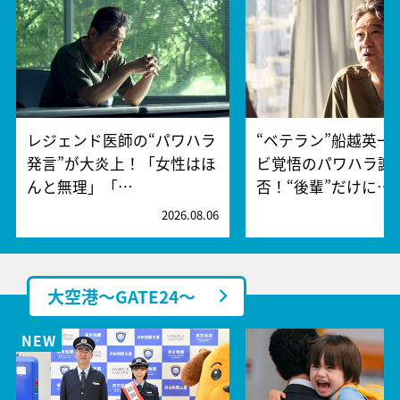
レジェンド医師の“パワハラ
“ベテラン”船越英一
発言”が大炎上！「女性はほ
ビ覚悟のパワハラ謝
んと無理」「…
否！“後輩”だけに…
2026.08.06
2
大空港～GATE24～