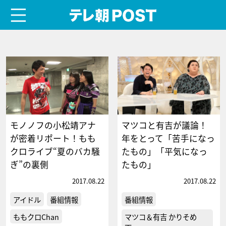
menu
テレ朝POST
モノノフの小松靖アナ
マツコと有吉が議論！
が密着リポート！もも
年をとって「苦手になっ
クロライブ“夏のバカ騒
たもの」「平気になっ
ぎ”の裏側
たもの」
2017.08.22
2017.08.22
アイドル
番組情報
番組情報
ももクロChan
マツコ＆有吉 かりそめ