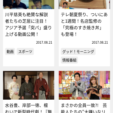
川平慈英も絶賛な解説
テレ朝夏祭り、ついにあ
者たちの芝居に注目！
と1週間！名店監修の
アジア予選「突パ」盛り
「究極のすき焼き丼」
上げる動画公開！
も登場！
2017.08.21
2017.08.21
動画
スポーツ
グッド！モーニング
情報番組
水谷豊、岸部一徳、檀
まさかの全員一致?! 芸
れいで新型時代劇！『無
能人たちの“大嫌いなリ