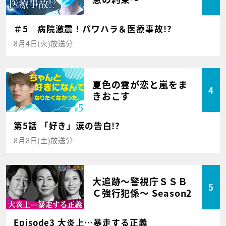
＃5 病院激震！パワハラ＆医療事故!?
8月4日(火)放送分
夏色の雲が恋と嵐をま
4
きおこす
第5話 「好き」涙の告白!?
8月8日(土)放送分
大追跡～警視庁ＳＳＢ
5
Ｃ強行犯係～ Season2
Episode3 大炎上…暴走する正義