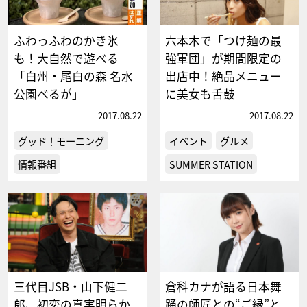
ふわっふわのかき氷
六本木で「つけ麺の最
も！大自然で遊べる
強軍団」が期間限定の
「白州・尾白の森 名水
出店中！絶品メニュー
公園べるが」
に美女も舌鼓
2017.08.22
2017.08.22
グッド！モーニング
イベント
グルメ
情報番組
SUMMER STATION
三代目JSB・山下健二
倉科カナが語る日本舞
郎、初恋の真実明らか
踊の師匠との“ご縁”と