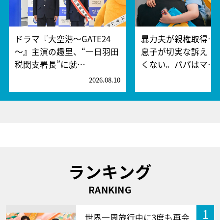
ドラマ『大空港～GATE24
暴力夫が親権取得…
～』主演の趣里、“一日羽田
息子が切実な訴え「
税関支署長”に就…
くない。パパはマ…
2026.08.10
2
ランキング
RANKING
1
世界一周旅行中に3度も再会