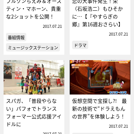
ブルゾンちえみ＆オース
恋の大事件発生！栄
ティン・マホーン、貴重
（石坂浩二）もひそか
な2ショットを公開！
に…【『やすらぎの
郷』第16週おさらい】
2017.07.21
2017.07.21
番組情報
ドラマ
ミュージックステーション
スパガ、「普段やらな
仮想空間で宝探し?! 最
い」パフォでトランス
新の技術で“ドラえもん
フォーマー公式応援アイ
の世界”を体験しよう！
ドルに
2017.07.21
2017.07.21