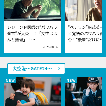
レジェンド医師の“パワハラ
“ベテラン”船越英一
発言”が大炎上！「女性はほ
ビ覚悟のパワハラ謝
んと無理」「…
否！“後輩”だけに…
2026.08.06
2
大空港～GATE24～