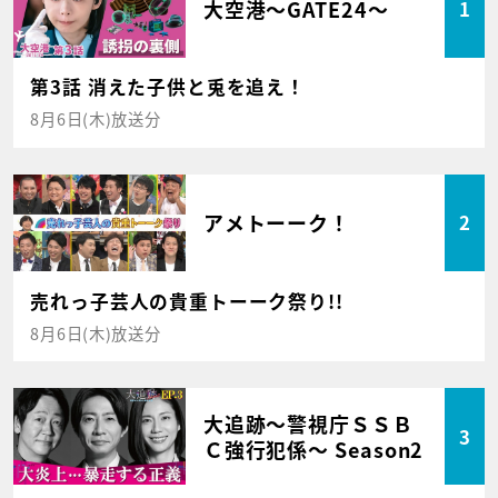
大空港～GATE24～
1
第3話 消えた子供と兎を追え！
8月6日(木)放送分
アメトーーク！
2
売れっ子芸人の貴重トーーク祭り!!
8月6日(木)放送分
大追跡～警視庁ＳＳＢ
3
Ｃ強行犯係～ Season2