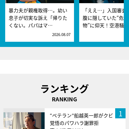
暴力夫が親権取得…。幼い
「ええ…」入国審査
息子が切実な訴え「帰りた
腹に隠していた“危険
くない。パパはマ…
物”に仰天！空港騒
2026.08.07
2
ランキング
RANKING
1
“ベテラン”船越英一郎がクビ
覚悟のパワハラ謝罪拒