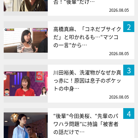
否！“後輩”だけ…
2026.08.05
2
高橋真麻、「コネだブサイク
だ」と叩かれるも…“マツコ
の一言”から…
2026.08.05
3
川田裕美、洗濯物がなぜか真
っ赤に！原因は息子のポケッ
トの中身…
2026.08.05
4
“後輩”今田美桜、“先輩のパ
ワハラ問題”に持論「被害者
の話だけで…