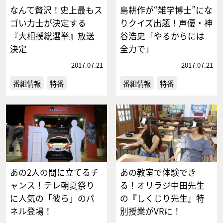
なんて贅沢！史上最もス
島耕作が“雑学博士”にな
ゴい力士が決定する
りクイズ出題！声優・神
『大相撲総選挙』放送
谷浩史「やるからには
決定
全力で」
2017.07.21
2017.07.21
番組情報
特番
番組情報
特番
あの2人の間に立てるチ
あの教室で体験でき
ャンス！テレ朝夏祭り
る！オリラジ中田先生
に人気の「彼ら」のパ
の『しくじり先生』特
ネル登場！
別授業がVRに！