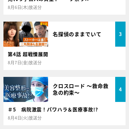
8月6日(木)放送分
名探偵のままでいて
3
第4話 超戦慄展開
8月7日(金)放送分
クロスロード ～救命救
4
急の約束～
＃5 病院激震！パワハラ＆医療事故!?
8月4日(火)放送分