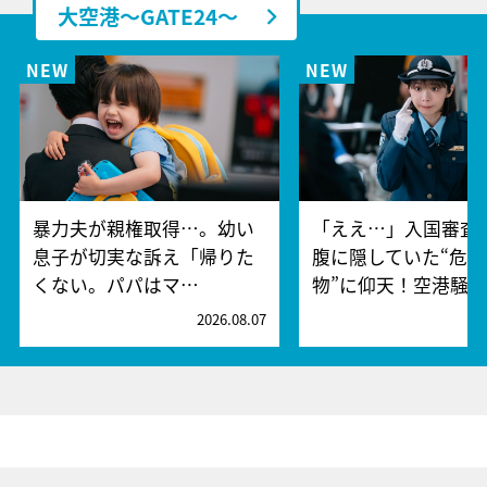
大空港～GATE24～
暴力夫が親権取得…。幼い
「ええ…」入国審査
息子が切実な訴え「帰りた
腹に隠していた“危険
くない。パパはマ…
物”に仰天！空港騒
2026.08.07
2