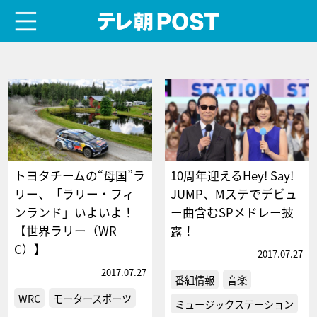
menu
テレ朝POST
トヨタチームの“母国”ラ
10周年迎えるHey! Say!
リー、「ラリー・フィ
JUMP、Mステでデビュ
ンランド」いよいよ！
ー曲含むSPメドレー披
【世界ラリー（WR
露！
C）】
2017.07.27
2017.07.27
番組情報
音楽
WRC
モータースポーツ
ミュージックステーション