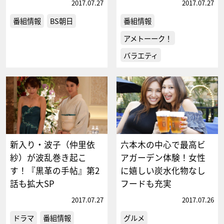
2017.07.27
2017.07.27
番組情報
BS朝日
番組情報
アメトーーク！
バラエティ
新入り・波子（仲里依
六本木の中心で最高ビ
紗）が波乱巻き起こ
アガーデン体験！女性
す！『黒革の手帖』第2
に嬉しい炭水化物なし
話も拡大SP
フードも充実
2017.07.27
2017.07.26
ドラマ
番組情報
グルメ