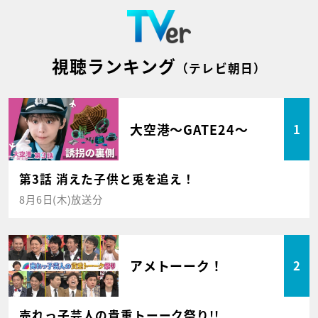
視聴ランキング
（テレビ朝日）
大空港～GATE24～
1
第3話 消えた子供と兎を追え！
8月6日(木)放送分
アメトーーク！
2
売れっ子芸人の貴重トーーク祭り!!