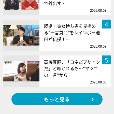
で外出す…
2026.08.07
4
既婚・彼女持ち男を見極め
る“一言質問”をレインボー池
田が伝授！…
2026.08.07
5
高橋真麻、「コネだブサイク
だ」と叩かれるも…“マツコ
の一言”から…
2026.08.05
もっと見る