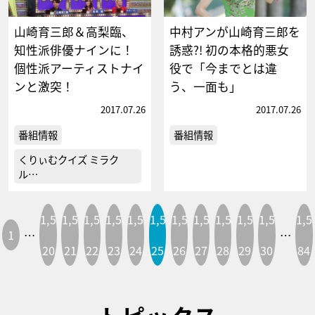
山崎育三郎＆高梨臨、
中村アンが山崎育三郎を
知性派俳優ナインに！
誘惑?! 初の本格的悪女
個性派アーティストナイ
役で「今までとは違
ンと激突！
う、一面も」
2017.07.26
2017.07.26
番組情報
番組情報
くりぃむクイズ ミラク
ル…
1,5
1,5
1,5
1,5
1,5
1,5
1,5
1,5
1,5
1,5
1,5
1,5
1
…
…
20
21
22
23
24
25
26
27
28
29
30
84