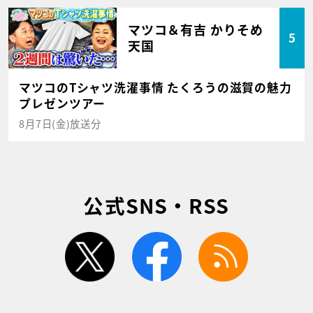
マツコ＆有吉 かりそめ
5
天国
マツコのTシャツ洗濯事情 たくろうの滋賀の魅力
プレゼンツアー
8月7日(金)放送分
公式SNS・RSS
twitter
facebook
rss