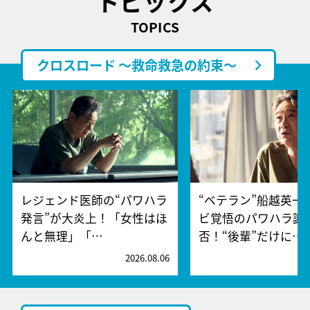
トピックス
TOPICS
クロスロード ～救命救急の約束～
レジェンド医師の“パワハラ
“ベテラン”船越英一
発言”が大炎上！「女性はほ
ビ覚悟のパワハラ謝
んと無理」「…
否！“後輩”だけに…
2026.08.06
2