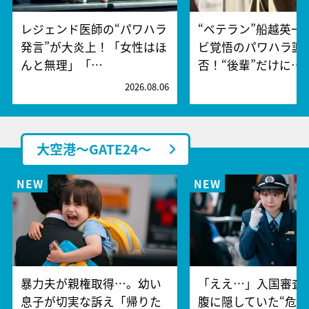
レジェンド医師の“パワハラ
“ベテラン”船越英一
発言”が大炎上！「女性はほ
ビ覚悟のパワハラ謝
んと無理」「…
否！“後輩”だけに…
2026.08.06
2
大空港～GATE24～
暴力夫が親権取得…。幼い
「ええ…」入国審査
息子が切実な訴え「帰りた
腹に隠していた“危険