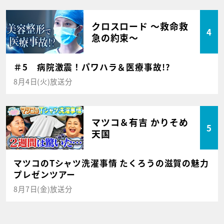
クロスロード ～救命救
4
急の約束～
＃5 病院激震！パワハラ＆医療事故!?
8月4日(火)放送分
マツコ＆有吉 かりそめ
5
天国
マツコのTシャツ洗濯事情 たくろうの滋賀の魅力
プレゼンツアー
8月7日(金)放送分