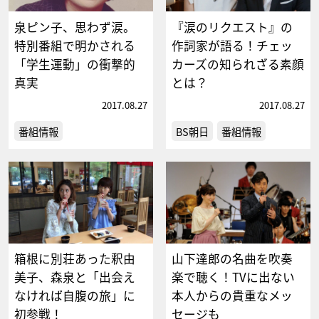
泉ピン子、思わず涙。
『涙のリクエスト』の
特別番組で明かされる
作詞家が語る！チェッ
「学生運動」の衝撃的
カーズの知られざる素顔
真実
とは？
2017.08.27
2017.08.27
番組情報
BS朝日
番組情報
箱根に別荘あった釈由
山下達郎の名曲を吹奏
美子、森泉と「出会え
楽で聴く！TVに出ない
なければ自腹の旅」に
本人からの貴重なメッ
初参戦！
セージも