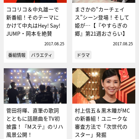
ココリコ＆中丸雄一で
まさかの“カーチェイ
新番組！そのテーマに
ス”シーン登場！そして
かけて中丸はHey! Say!
姫が…【『やすらぎの
JUMP・岡本を絶賛
郷』第21週おさらい】
2017.08.25
2017.08.25
番組情報
バラエティ
ドラマ
菅田将暉、直筆の歌詞
村上信五＆黒木瞳がMC
とともに話題曲をTV初
の新番組！ユニークな
披露！『Mステ』のリハ
審査方法で「次世代の
風景公開！
スター」発掘