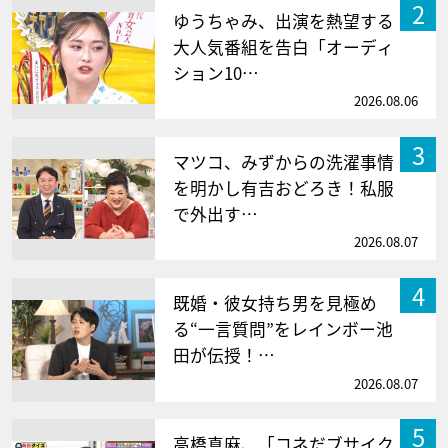
2
ゆうちゃみ、出演を熱望する
大人気番組を告白「オーディ
ション10…
2026.08.06
3
マツコ、みずからの洗濯事情
を明かし有吉おどろき！私服
で外出す…
2026.08.07
4
既婚・彼女持ち男を見極め
る“一言質問”をレインボー池
田が伝授！…
2026.08.07
5
高橋真麻、「コネだブサイク