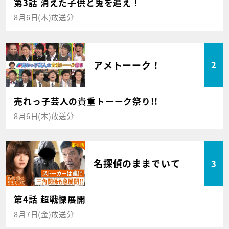
第3話 消えた子供と兎を追え！
8月6日(木)放送分
アメトーーク！
2
売れっ子芸人の貴重トーーク祭り!!
8月6日(木)放送分
名探偵のままでいて
3
第4話 超戦慄展開
8月7日(金)放送分